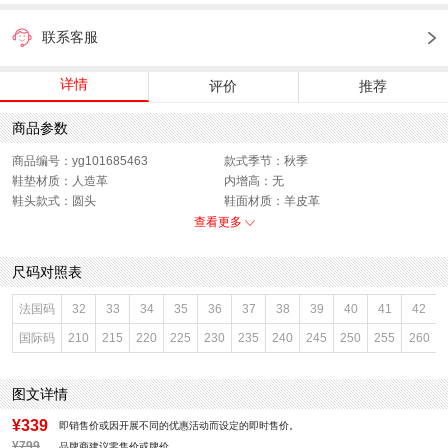
联系客服
详情
评价
推荐
商品参数
商品编号：yg101685463
款式季节：秋季
鞋垫材质：人造革
内增高：无
鞋头款式：圆头
鞋面材质：羊皮革
鞋面图案：纯色
参考鞋长(女)：24CM
查看更多
适用人群：女子
制鞋工艺：胶贴皮鞋
跟高数值：1.5CM
鞋跟形状：平跟
尺码对照表
性别：女子
皮质特征：头层皮
上市时间：2026年秋季
鞋底材质：橡胶底
法国码
32
33
34
35
36
37
38
39
40
41
42
参考鞋宽(女)：7.5CM
里料材质：人造革,猪皮革
国际码
210
215
220
225
230
235
240
245
250
255
260
色系：棕色
鞋类流行款式：玛丽珍鞋
流行元素：纯色
风格：复古
闭合方式：套脚
前掌高度：无
图文详情
¥339
即销售价或因开展不同的优惠活动而设定的即时售价。
¥799
品牌商建议零售价或牌价。