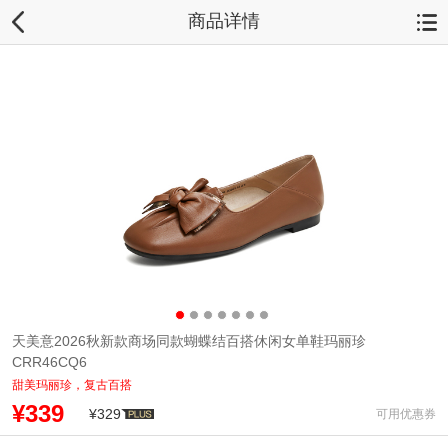
商品详情
天美意2026秋新款商场同款蝴蝶结百搭休闲女单鞋玛丽珍
CRR46CQ6
甜美玛丽珍，复古百搭
¥339
¥329
可用优惠券