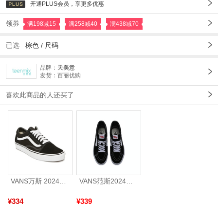
开通PLUS会员，享更多优惠
领券
满198减15
满258减40
满438减70
已选
棕色
/
尺码
品牌：
天美意
发货：百丽优购
喜欢此商品的人还买了
VANS万斯 2024年新款中性OldSkool帆布鞋/硫化鞋VN000D3HY28（延续款）
VANS范斯2024中性SK8-HiCL帆布鞋/硫化鞋VN000D5IB8C
¥334
¥339