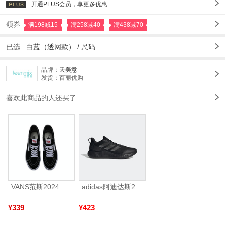
开通PLUS会员，享更多优惠
领券
满198减15
满258减40
满438减70
已选
白蓝（透网款） /
尺码
品牌：
天美意
发货：百丽优购
喜欢此商品的人还买了
VANS范斯2024中性SK8-HiCL帆布鞋/硫化鞋VN000D5IB8C
adidas阿迪达斯2025中性edge gamedaySPW FTW-跑步GW2499
¥339
¥423