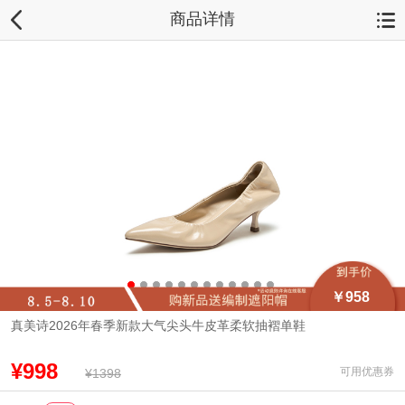
商品详情
￥958
真美诗2026年春季新款大气尖头牛皮革柔软抽褶单鞋
¥998
可用优惠券
¥1398