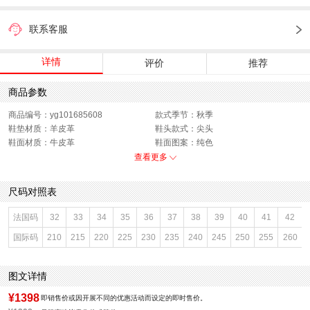
联系客服
详情
评价
推荐
商品参数
商品编号：yg101685608
款式季节：秋季
鞋垫材质：羊皮革
鞋头款式：尖头
鞋面材质：牛皮革
鞋面图案：纯色
参考鞋长(女)：27CM
适用人群：女子
查看更多
跟高数值：5CM
鞋跟形状：细跟
鞋面内里材质：超纤,羊皮革
性别：女子
尺码对照表
皮质特征：牛皮革
上市时间：2026年秋季
鞋底材质：橡胶
参考鞋宽(女)：7.5CM
法国码
32
33
34
35
36
37
38
39
40
41
42
里料材质：超纤,羊皮革
色系：杏色
国际码
210
215
220
225
230
235
240
245
250
255
260
鞋类流行款式：浅口鞋
流行元素：纯色
风格：休闲
闭合方式：套脚
图文详情
¥1398
即销售价或因开展不同的优惠活动而设定的即时售价。