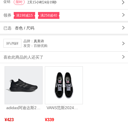
促销
限时
1
2天15小时24分17秒
领券
满198减15
满258减40
已选
杏色 /
尺码
品牌：
真美诗
发货：百丽优购
喜欢此商品的人还买了
adidas阿迪达斯2025中性edge gamedaySPW FTW-跑步GW2499
VANS范斯2024中性SK8-HiCL帆布鞋/硫化鞋VN000D5IB8C
¥423
¥339