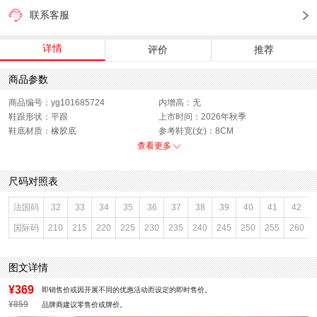
联系客服
详情
评价
推荐
商品参数
商品编号：yg101685724
内增高：无
鞋跟形状：平跟
上市时间：2026年秋季
鞋底材质：橡胶底
参考鞋宽(女)：8CM
色系：黑色
鞋类流行款式：浅口鞋
查看更多
流行元素：纯色
闭合方式：套脚
前掌高度：无
款式季节：秋季
尺码对照表
配跟：无
鞋垫材质：PU
鞋头款式：圆头
鞋面材质：复合材料
法国码
32
33
34
35
36
37
38
39
40
41
42
鞋面图案：纯色
参考鞋长(女)：24.5CM
国际码
210
215
220
225
230
235
240
245
250
255
260
制鞋工艺：胶贴皮鞋
跟高数值：1.5CM
性别：女子
皮质特征：二层皮
里料材质：PU
防水台高度：无
图文详情
风格：休闲
¥369
即销售价或因开展不同的优惠活动而设定的即时售价。
¥859
品牌商建议零售价或牌价。