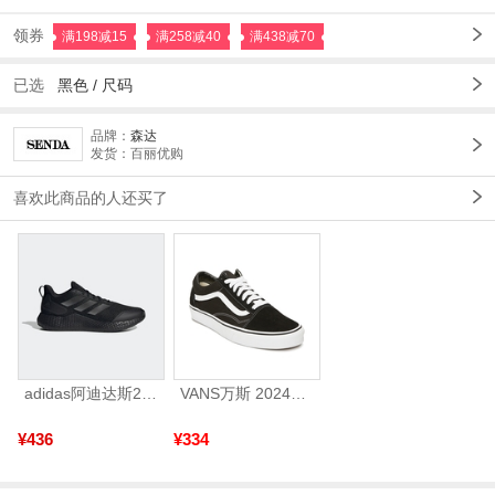
领券
满198减15
满258减40
满438减70
已选
黑色
/
尺码
品牌：
森达
发货：百丽优购
喜欢此商品的人还买了
adidas阿迪达斯2025中性edge gamedaySPW FTW-跑步GW2499
VANS万斯 2024年新款中性OldSkool帆布鞋/硫化鞋VN000D3HY28（延续款）
¥436
¥334