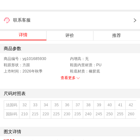
联系客服
详情
评价
推荐
商品参数
商品编号：yg101685930
内增高：无
鞋跟形状：方跟
鞋面内里材质：PU
上市时间：2026年秋季
鞋底材质：橡胶底
参考鞋宽(女)：7.5CM
色系：金色
查看更多
鞋类流行款式：玛丽珍鞋
流行元素：纯色
闭合方式：套脚
前掌高度：0.5CM
尺码对照表
款式季节：秋季
配跟：无
鞋垫材质：PU革
鞋头款式：方头
法国码
32
33
34
35
36
37
38
39
40
41
42
鞋面材质：PU革
鞋面图案：纯色
国际码
210
215
220
225
230
235
240
245
250
255
260
参考鞋长(女)：25CM
适用人群：女子
制鞋工艺：胶贴皮鞋
跟高数值：1.5CM
性别：女子
皮质特征：无
图文详情
里料材质：PU革
防水台高度：无