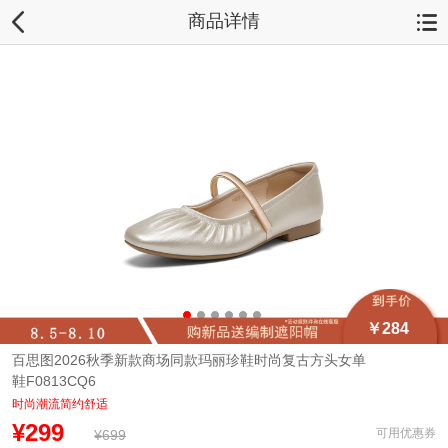
商品详情
￥284
百思图2026秋季新款商场同款玛丽珍鞋时尚复古方头女单
鞋F0813CQ6
时尚潮流简约舒适
¥299
可用优惠券
¥699