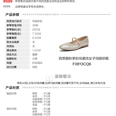
风格：时尚潮流
¥699
即销售价或因开展不同的优惠活动而设定的即时售价。
¥699
品牌商建议零售价或牌价。