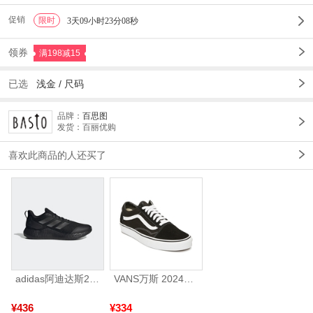
促销
限时
1
3天09小时23分05秒
领券
满198减15
已选
浅金
/
尺码
品牌：
百思图
发货：百丽优购
喜欢此商品的人还买了
adidas阿迪达斯2025中性edge gamedaySPW FTW-跑步GW2499
VANS万斯 2024年新款中性OldSkool帆布鞋/硫化鞋VN000D3HY28（延续款）
¥436
¥334