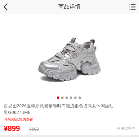
商品详情
百思图2026夏季新款老爹鞋时尚潮流银色增高女休闲运动
鞋G0827BM6
时尚潮流简约舒适
¥899
可用优惠券
¥899