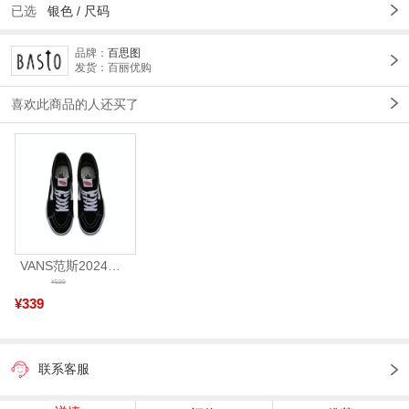
已选
银色 /
尺码
品牌：
百思图
发货：百丽优购
喜欢此商品的人还买了
VANS范斯2024中性SK8-HiCL帆布鞋/硫化鞋VN000D5IB8C
¥599
¥339
联系客服