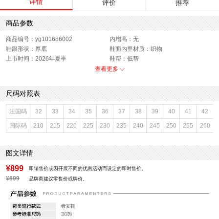
详情
评价
推荐
商品参数
商品编号：yg101686002
内增高：无
鞋跟形状：厚底
鞋面内里材质：织物
上市时间：2026年夏季
鞋帮：低帮
鞋底材质：EVA发泡底
参考鞋宽(女)：11.5CM
查看更多
色系：银色
鞋类流行款式：老爹鞋
流行元素：纯色
闭合方式：系带
尺码对照表
前掌高度：5CM
款式季节：夏季
配跟：无
鞋垫材质：猪皮革
法国码
32
33
34
35
36
37
38
39
40
41
42
鞋头款式：圆头
鞋面材质：织物面料,PU革
国际码
210
215
220
225
230
235
240
245
250
255
260
鞋面图案：纯色
参考鞋长(女)：26CM
适用人群：女子
制鞋工艺：胶贴皮鞋
跟高数值：6CM
性别：女子
图文详情
皮质特征：无
里料材质：织物面料
防水台高度：无
风格：运动
¥899
即销售价或因开展不同的优惠活动而设定的即时售价。
¥899
品牌商建议零售价或牌价。