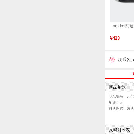
¥423
联系客
商品参数
商品编号：yg10
配跟：无
鞋头款式：方头
鞋面图案：纯色
制鞋工艺：皮凉
鞋跟形状：粗跟
尺码对照表
性别：女子