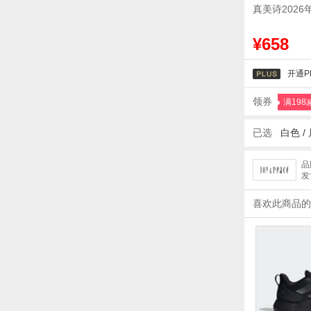
真美诗2026
¥658
开通P
领券
满198
已选
白色
/
品
发
喜欢此商品的