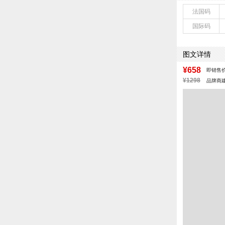
上市时间：202
法国码
参考鞋宽(女)：
国际码
鞋类流行款式：
风格：简约
前掌高度：0.5
图文详情
¥658
即销售
¥1298
品牌商