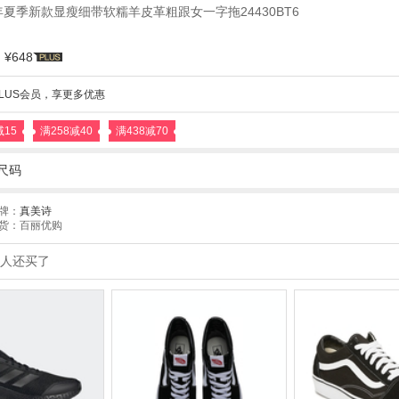
年夏季新款显瘦细带软糯羊皮革粗跟女一字拖24430BT6
¥648
LUS会员，享更多优惠
减15
满258减40
满438减70
尺码
牌：
真美诗
货：百丽优购
人还买了