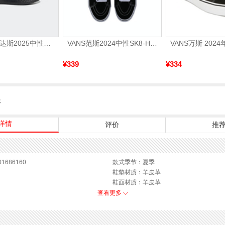
adidas阿迪达斯2025中性edge gamedaySPW FTW-跑步GW2499
VANS范斯2024中性SK8-HiCL帆布鞋/硫化鞋VN000D5IB8C
¥339
¥334
服
详情
评价
推
1686160
款式季节：夏季
鞋垫材质：羊皮革
鞋面材质：羊皮革
参考鞋长(女)：23CM
查看更多
鞋
跟高数值：6.5CM
鞋面内里材质：羊皮革
皮质特征：羊皮革