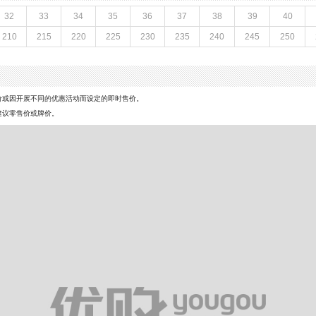
6年夏季
鞋底材质：橡胶底
32
33
34
35
36
37
38
39
40
8CM
里料材质：羊皮革
210
215
220
225
230
235
240
245
250
拖鞋
流行元素：生活休闲
闭合方式：套脚
CM
价或因开展不同的优惠活动而设定的即时售价。
建议零售价或牌价。