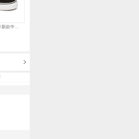
VANS万斯 2024年新款中性OldSkool帆布鞋/硫化鞋VN000D3HY28（延续款）
荐