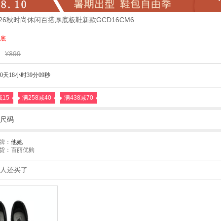
2026秋时尚休闲百搭厚底板鞋新款GCD16CM6
底
¥899
0天18小时39分07秒
减15
满258减40
满438减70
尺码
牌：
他她
货：百丽优购
人还买了