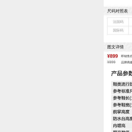
流行元素：纯色
前掌高度：3.5
尺码对照表
配跟：无
鞋头款式：圆头
法国码
鞋面图案：纯色
国际码
适用人群：女子
跟高数值：6.5
皮质特征：软面
图文详情
防水台高度：无
¥899
即销售
¥899
品牌商