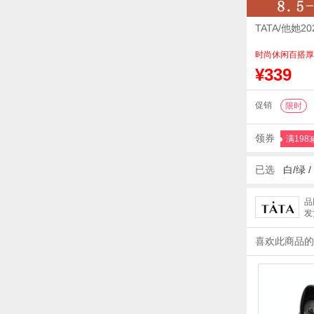
TATA/他她
时尚休闲百搭厚
¥339
促销
限时
领券
满198
已选
白/绿 /
品
发
喜欢此商品的