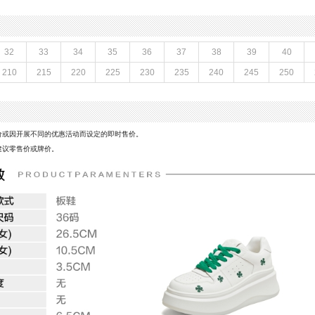
闭合方式：系带
CM
款式季节：秋季
鞋垫材质：织物面料
鞋面材质：复合材料
32
33
34
35
36
37
38
39
40
参考鞋长(女)：26.5CM
210
215
220
225
230
235
240
245
250
制鞋工艺：胶贴皮鞋
CM
性别：女子
皮
里料材质：织物面料
风格：休闲
价或因开展不同的优惠活动而设定的即时售价。
建议零售价或牌价。