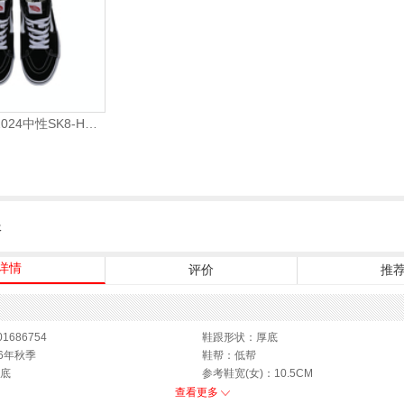
VANS范斯2024中性SK8-HiCL帆布鞋/硫化鞋VN000D5IB8C
服
详情
评价
推
1686754
鞋跟形状：厚底
6年秋季
鞋帮：低帮
底
参考鞋宽(女)：10.5CM
鞋类流行款式：板鞋
查看更多