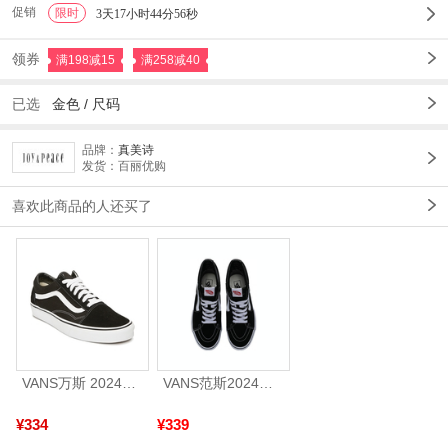
促销
限时
1
3天17小时44分54秒
领券
满198减15
满258减40
已选
金色
/
尺码
品牌：
真美诗
发货：百丽优购
喜欢此商品的人还买了
VANS万斯 2024年新款中性OldSkool帆布鞋/硫化鞋VN000D3HY28（延续款）
VANS范斯2024中性SK8-HiCL帆布鞋/硫化鞋VN000D5IB8C
¥334
¥339