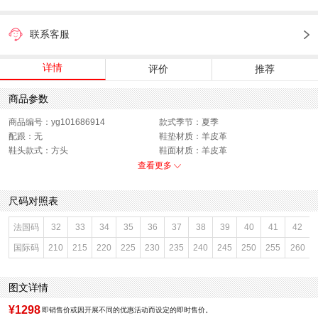
联系客服
详情
评价
推荐
商品参数
商品编号：yg101686914
款式季节：夏季
配跟：无
鞋垫材质：羊皮革
鞋头款式：方头
鞋面材质：羊皮革
鞋面图案：纯色
参考鞋长(女)：24.5CM
查看更多
制鞋工艺：车线胶粘
跟高数值：2.5CM
鞋跟形状：粗跟
鞋面内里材质：无内里
尺码对照表
性别：女子
皮质特征：羊皮革
上市时间：2026年夏季
鞋底材质：TPU
法国码
32
33
34
35
36
37
38
39
40
41
42
参考鞋宽(女)：8CM
里料材质：无内里
国际码
210
215
220
225
230
235
240
245
250
255
260
鞋类流行款式：凉拖鞋
流行元素：金属装饰
风格：休闲
闭合方式：套脚
前掌高度：无
图文详情
¥1298
即销售价或因开展不同的优惠活动而设定的即时售价。