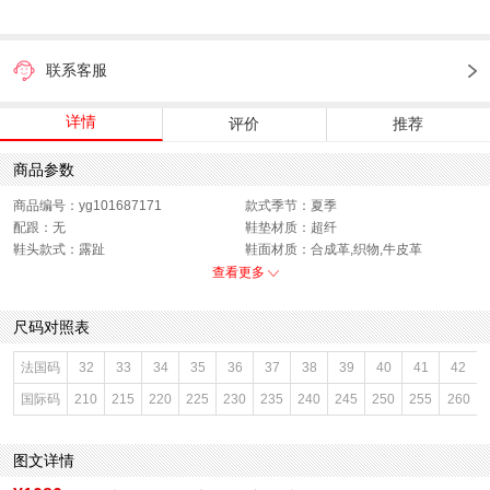
联系客服
详情
评价
推荐
商品参数
商品编号：yg101687171
款式季节：夏季
配跟：无
鞋垫材质：超纤
鞋头款式：露趾
鞋面材质：合成革,织物,牛皮革
鞋面图案：拼色
参考鞋长(女)：25CM
查看更多
制鞋工艺：胶贴皮鞋
跟高数值：3.5CM
鞋跟形状：厚底
鞋面内里材质：猪皮革
尺码对照表
性别：女子
皮质特征：软面皮
上市时间：2026年夏季
鞋底材质：橡胶底
法国码
32
33
34
35
36
37
38
39
40
41
42
参考鞋宽(女)：9.5CM
里料材质：猪皮革
国际码
210
215
220
225
230
235
240
245
250
255
260
色系：棕色
鞋类流行款式：凉鞋
流行元素：车缝线
风格：休闲
闭合方式：系带
前掌高度：3CM
图文详情