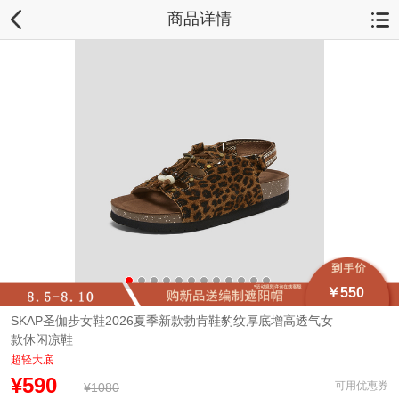
商品详情
￥550
SKAP圣伽步女鞋2026夏季新款勃肯鞋豹纹厚底增高透气女
款休闲凉鞋
超轻大底
¥590
可用优惠券
¥1080