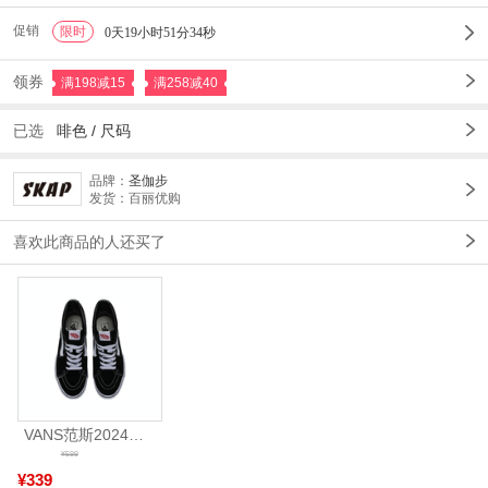
促销
限时
1
0天19小时51分32秒
领券
满198减15
满258减40
已选
啡色
/
尺码
品牌：
圣伽步
发货：百丽优购
喜欢此商品的人还买了
VANS范斯2024中性SK8-HiCL帆布鞋/硫化鞋VN000D5IB8C
¥599
¥339