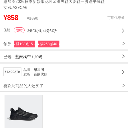
思加图2026秋季新款烟花碎金渔夫鞋大麦鞋一脚蹬平底鞋
女9UA29CA6
¥858
可用优惠券
¥1390
促销
限时
1
3天03小时44分51秒
领券
满198减15
满258减40
已选
燕麦浅杏 /
尺码
品牌：
思加图
发货：百丽优购
喜欢此商品的人还买了