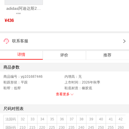
adidas阿迪达斯2025中性edge gamedaySPW FTW-跑步GW2499
¥799
¥436
联系客服
详情
评价
推荐
商品参数
商品编号：yg101687446
内增高：无
鞋跟形状：平跟
上市时间：2026年秋季
鞋帮：低帮
鞋底材质：橡胶底
参考鞋宽(女)：9CM
色系：杏色
查看更多
鞋类流行款式：渔夫鞋
流行元素：水钻
闭合方式：套脚
款式季节：秋季
尺码对照表
配跟：无
鞋垫材质：牛皮革,猪皮革
鞋头款式：圆头
鞋面材质：织物,羊绒皮革
法国码
32
33
34
35
36
37
38
39
40
41
42
鞋面图案：纯色
参考鞋长(女)：25.5CM
国际码
210
215
220
225
230
235
240
245
250
255
260
适用人群：成人
制鞋工艺：胶贴皮鞋