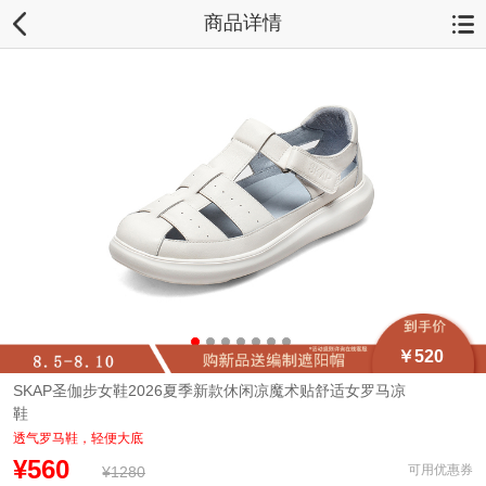
商品详情
￥520
SKAP圣伽步女鞋2026夏季新款休闲凉魔术贴舒适女罗马凉
鞋
透气罗马鞋，轻便大底
¥560
可用优惠券
¥1280