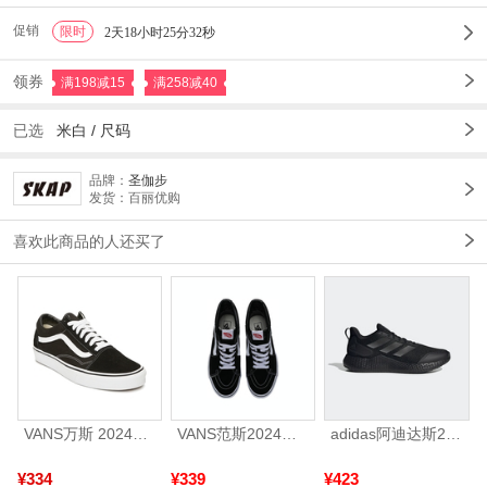
促销
限时
1
2天18小时25分30秒
领券
满198减15
满258减40
已选
米白 /
尺码
品牌：
圣伽步
发货：百丽优购
喜欢此商品的人还买了
VANS万斯 2024年新款中性OldSkool帆布鞋/硫化鞋VN000D3HY28（延续款）
VANS范斯2024中性SK8-HiCL帆布鞋/硫化鞋VN000D5IB8C
adidas阿迪达斯2025中性edge gamedaySPW FTW-跑步GW2499
¥334
¥339
¥423