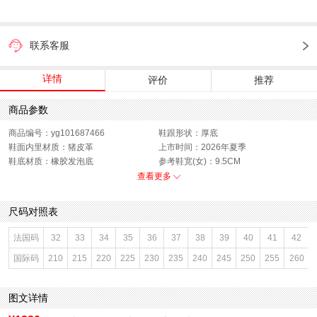
联系客服
详情
评价
推荐
商品参数
商品编号：yg101687466
鞋跟形状：厚底
鞋面内里材质：猪皮革
上市时间：2026年夏季
鞋底材质：橡胶发泡底
参考鞋宽(女)：9.5CM
色系：米白
鞋类流行款式：凉鞋
查看更多
流行元素：车缝线
闭合方式：魔术贴
前掌高度：2CM
款式季节：夏季
尺码对照表
配跟：无
鞋垫材质：猪皮革
鞋头款式：包头
鞋面材质：牛皮革
法国码
32
33
34
35
36
37
38
39
40
41
42
鞋面图案：纯色
参考鞋长(女)：27CM
国际码
210
215
220
225
230
235
240
245
250
255
260
制鞋工艺：胶贴皮鞋
跟高数值：4CM
性别：女子
皮质特征：软面皮
里料材质：猪皮革
防水台高度：无
图文详情
风格：休闲