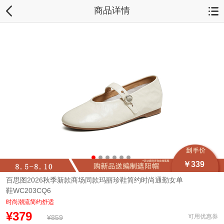
商品详情
￥339
百思图2026秋季新款商场同款玛丽珍鞋简约时尚通勤女单
鞋WC203CQ6
时尚潮流简约舒适
¥379
可用优惠券
¥859