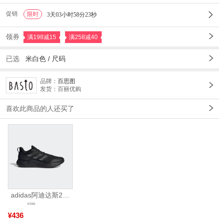
促销
限时
1
3天03小时58分23秒
领券
满198减15
满258减40
已选
米白色
/
尺码
品牌：
百思图
发货：百丽优购
喜欢此商品的人还买了
adidas阿迪达斯2025中性edge gamedaySPW FTW-跑步GW2499
¥799
¥436