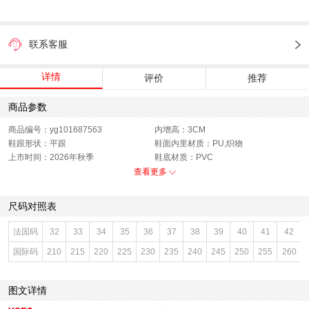
联系客服
详情
评价
推荐
商品参数
商品编号：yg101687563
内增高：3CM
鞋跟形状：平跟
鞋面内里材质：PU,织物
上市时间：2026年秋季
鞋底材质：PVC
参考鞋宽(女)：7.5CM
色系：米白
查看更多
鞋类流行款式：玛丽珍鞋
流行元素：纯色
闭合方式：搭扣
前掌高度：0.5CM
尺码对照表
款式季节：秋季
配跟：无
鞋垫材质：羊皮革
鞋头款式：圆头
法国码
32
33
34
35
36
37
38
39
40
41
42
鞋面材质：羊皮革
鞋面图案：纯色
国际码
210
215
220
225
230
235
240
245
250
255
260
参考鞋长(女)：24CM
适用人群：女子
制鞋工艺：胶贴皮鞋
跟高数值：1CM
性别：女子
皮质特征：无
图文详情
里料材质：织物面料,PU革
防水台高度：无