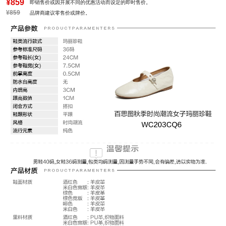
风格：时尚潮流
¥859
即销售价或因开展不同的优惠活动而设定的即时售价。
¥859
品牌商建议零售价或牌价。