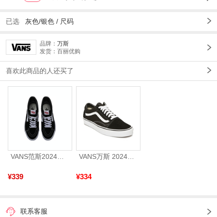
已选
灰色/银色 /
尺码
品牌：
万斯
发货：百丽优购
喜欢此商品的人还买了
VANS范斯2024中性SK8-HiCL帆布鞋/硫化鞋VN000D5IB8C
VANS万斯 2024年新款中性OldSkool帆布鞋/硫化鞋VN000D3HY28（延续款）
¥339
¥334
联系客服