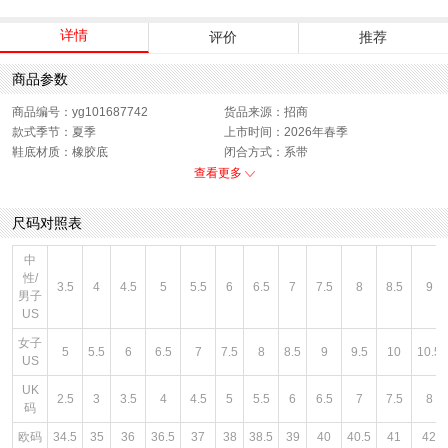
详情
评价
推荐
商品参数
商品编号：yg101687742
货品来源：招商
款式季节：夏季
上市时间：2026年春季
鞋底材质：橡胶底
闭合方式：系带
性别：中性
查看更多
尺码对照表
中
性/
3.5
4
4.5
5
5.5
6
6.5
7
7.5
8
8.5
9
男子
US
女子
5
5.5
6
6.5
7
7.5
8
8.5
9
9.5
10
10.5
US
UK
2.5
3
3.5
4
4.5
5
5.5
6
6.5
7
7.5
8
码
欧码
34.5
35
36
36.5
37
38
38.5
39
40
40.5
41
42