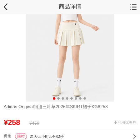
商品详情
Adidas Original阿迪三叶草2026年SKIRT裙子KG8258
¥258
不可用优惠券
¥469
促销
限时
1
21天05小时20分01秒