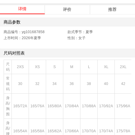
详情
评价
推荐
商品参数
商品编号：yg101687858
款式季节：夏季
上市时间：2026年夏季
性别：女子
尺码对照表
尺
2XS
XS
S
M
L
XL
2XL
码
常
规
30
32
34
36
38
40
42
码
身
高/
165/72A
165/76A
165/80A
170/84A
170/88A
170/92A
175/96A
胸
围
身
高/
165/54A
165/58A
165/62A
170/66A
170/70A
170/74A
175/78A
腰