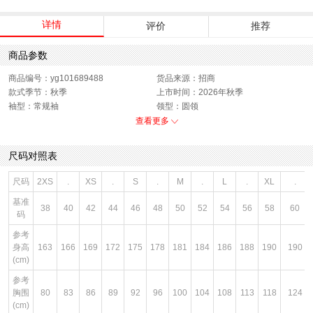
详情
评价
推荐
商品参数
商品编号：yg101689488
货品来源：招商
款式季节：秋季
上市时间：2026年秋季
袖型：常规袖
领型：圆领
衣门襟：套头
运动款式：短袖T恤
查看更多
版型：标准
性别：男子
尺码对照表
尺码
2XS
.
XS
.
S
.
M
.
L
.
XL
.
基准
38
40
42
44
46
48
50
52
54
56
58
60
码
参考
身高
163
166
169
172
175
178
181
184
186
188
190
190
(cm)
参考
胸围
80
83
86
89
92
96
100
104
108
113
118
124
(cm)