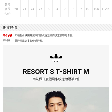
参考
腰围
68
71
74
77
80
84
88
92
96
101
106
112.5
(cm)
图文详情
¥499
即销售价或因开展不同的优惠活动而设定的即时售价。
¥499
品牌商建议零售价或牌价。