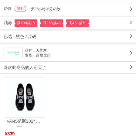
促销
限时
1
1天05小时26分45秒
领券
满198减15
满258减40
满438减70
已选
黑色 /
尺码
品牌：
天美意
发货：百丽优购
喜欢此商品的人还买了
VANS范斯2024中性SK8-HiCL帆布鞋/硫化鞋VN000D5IB8C
¥599
¥339