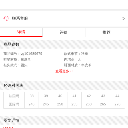
联系客服
详情
评价
推荐
商品参数
商品编号：yg101689679
款式季节：秋季
鞋垫材质：猪皮革
内增高：无
鞋头款式：圆头
鞋面材质：牛皮革
鞋面图案：纯色
制鞋工艺：胶贴皮鞋
查看更多
跟高数值：3CM
鞋跟形状：厚底
40码鞋宽参考(男)：10.5CM
性别：男子
尺码对照表
皮质特征：头层皮
上市时间：2026年秋季
鞋帮：低帮
鞋底材质：PU
法国码
38
39
40
41
42
43
44
里料材质：织物,猪皮革
40码鞋长参考(男)：29CM
国际码
240
245
250
255
260
265
270
色系：黑色
鞋类流行款式：商务正装鞋
流行元素：纯色
风格：商务
闭合方式：系带
图文详情