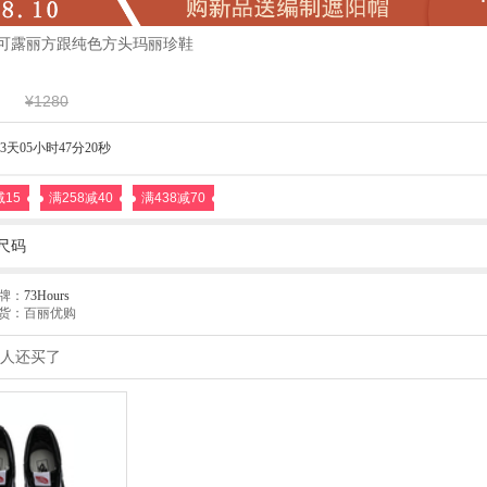
女鞋可露丽方跟纯色方头玛丽珍鞋
¥1280
3天05小时47分19秒
减15
满258减40
满438减70
尺码
牌：
73Hours
货：百丽优购
人还买了