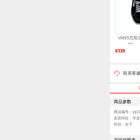
¥599
¥339
联系客
商品参数
商品编号：yg10
皮质特征：羊皮
性别：女子