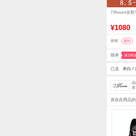
73hours
¥1080
促销
限时
领券
满198
已选
米白
/
品
发
喜欢此商品的