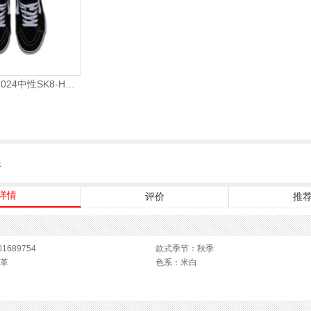
VANS范斯2024中性SK8-HiCL帆布鞋/硫化鞋VN000D5IB8C
服
详情
评价
推
1689754
款式季节：秋季
革
色系：米白