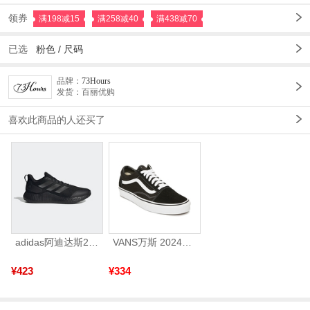
领券
满198减15
满258减40
满438减70
已选
粉色
/
尺码
品牌：
73Hours
发货：百丽优购
喜欢此商品的人还买了
adidas阿迪达斯2025中性edge gamedaySPW FTW-跑步GW2499
VANS万斯 2024年新款中性OldSkool帆布鞋/硫化鞋VN000D3HY28（延续款）
¥423
¥334