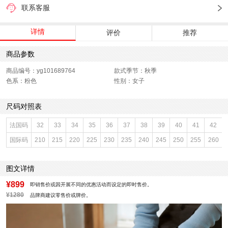
联系客服
详情
评价
推荐
商品参数
商品编号：yg101689764
款式季节：秋季
色系：粉色
性别：女子
尺码对照表
法国码
32
33
34
35
36
37
38
39
40
41
42
国际码
210
215
220
225
230
235
240
245
250
255
260
图文详情
¥899
即销售价或因开展不同的优惠活动而设定的即时售价。
¥1280
品牌商建议零售价或牌价。