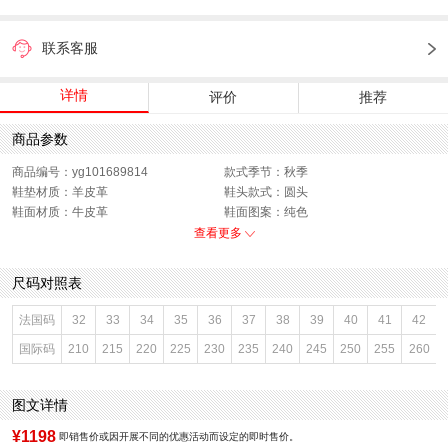
联系客服
详情
评价
推荐
商品参数
商品编号：yg101689814
款式季节：秋季
鞋垫材质：羊皮革
鞋头款式：圆头
鞋面材质：牛皮革
鞋面图案：纯色
参考鞋长(女)：25CM
适用人群：女子
查看更多
跟高数值：1CM
鞋跟形状：平跟
鞋面内里材质：织物
性别：女子
尺码对照表
皮质特征：牛皮革
上市时间：2026年秋季
鞋底材质：橡胶
参考鞋宽(女)：8CM
法国码
32
33
34
35
36
37
38
39
40
41
42
里料材质：织物
色系：红色
国际码
210
215
220
225
230
235
240
245
250
255
260
鞋类流行款式：浅口鞋
流行元素：纯色
风格：休闲
闭合方式：套脚
图文详情
¥1198
即销售价或因开展不同的优惠活动而设定的即时售价。