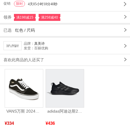
促销
限时
1
4天05小时18分35秒
领券
满198减15
满258减40
已选
红色
/
尺码
品牌：
真美诗
发货：百丽优购
喜欢此商品的人还买了
VANS万斯 2024年新款中性OldSkool帆布鞋/硫化鞋VN000D3HY28（延续款）
adidas阿迪达斯2025中性edge gamedaySPW FTW-跑步GW2499
¥334
¥436