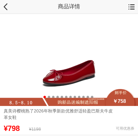
商品详情
￥758
真美诗樱桃熟了2026年秋季新款优雅舒适轻盈巴斯夫牛皮
革女鞋
¥798
可用优惠券
¥1198