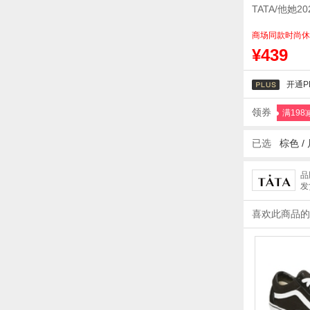
TATA/他她
商场同款时尚休
¥439
开通P
领券
满198
已选
棕色 /
品
发
喜欢此商品的