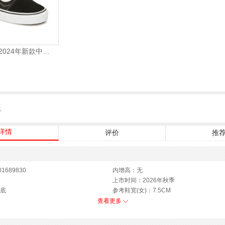
VANS万斯 2024年新款中性OldSkool帆布鞋/硫化鞋VN000D3HY28（延续款）
服
详情
评价
推
1689830
内增高：无
上市时间：2026年秋季
底
参考鞋宽(女)：7.5CM
鞋类流行款式：浅口鞋
查看更多
闭合方式：套脚
CM
款式季节：秋季