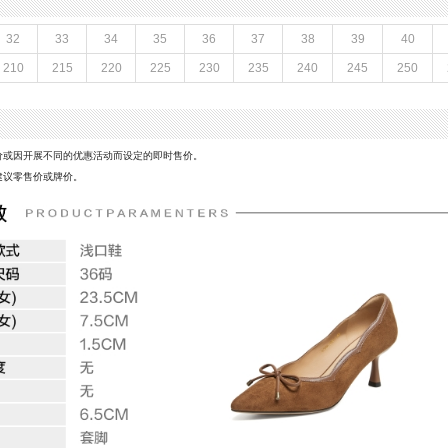
鞋垫材质：人造革
鞋面材质：羊皮革
32
33
34
35
36
37
38
39
40
参考鞋长(女)：23.5CM
210
215
220
225
230
235
240
245
250
制鞋工艺：胶贴皮鞋
CM
性别：女子
皮
里料材质：织物面料,猪皮革
风格：OL通勤
价或因开展不同的优惠活动而设定的即时售价。
建议零售价或牌价。