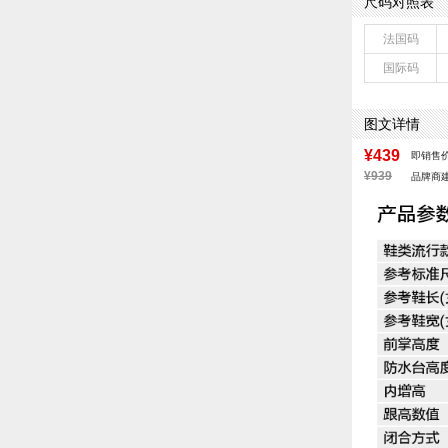
尺码对照表
配跟：有
鞋头款式：尖头
法国码
鞋面图案：纯色
国际码
适用人群：女子
跟高数值：6.5
皮质特征：软面
图文详情
防水台高度：无
¥439
即销售
¥939
品牌商