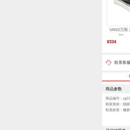
¥539
¥334
联系客
商品参数
商品编号：yg10
鞋跟形状：细跟
鞋底材质：橡胶
色系：棕色
流行元素：绒面
前掌高度：1.5