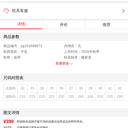
联系客服
详情
评价
推荐
商品参数
商品编号：yg101689872
内增高：无
鞋跟形状：平底
上市时间：2026年秋季
鞋帮：低帮
鞋底材质：橡胶底
参考鞋宽(女)：9CM
色系：灰色
查看更多
鞋类流行款式：休闲鞋
流行元素：拼色
闭合方式：系带
款式季节：秋季
尺码对照表
配跟：无
鞋垫材质：织物面料
鞋头款式：圆头
鞋面材质：复合材料,猪剖层革
法国码
32
33
34
35
36
37
38
39
40
41
42
鞋面图案：拼色
参考鞋长(女)：25.5CM
国际码
210
215
220
225
230
235
240
245
250
255
260
适用人群：女子
制鞋工艺：胶贴皮鞋
跟高数值：2CM
性别：女子
皮质特征：软面皮
里料材质：织物面料,人造革
图文详情
防水台高度：无
风格：休闲
¥399
即销售价或因开展不同的优惠活动而设定的即时售价。
¥839
品牌商建议零售价或牌价。