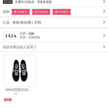
开通PLUS会员，享更多优惠
领券
满198减15
满258减40
满438减70
已选
米灰/米白/啡
/
尺码
品牌：
他她
发货：百丽优购
喜欢此商品的人还买了
VANS范斯2024中性SK8-HiCL帆布鞋/硫化鞋VN000D5IB8C
¥599
¥339