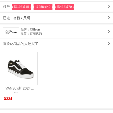
领券
满198减15
满258减40
满438减70
已选
杏粉 /
尺码
品牌：
73Hours
发货：百丽优购
喜欢此商品的人还买了
VANS万斯 2024年新款中性OldSkool帆布鞋/硫化鞋VN000D3HY28（延续款）
¥539
¥334