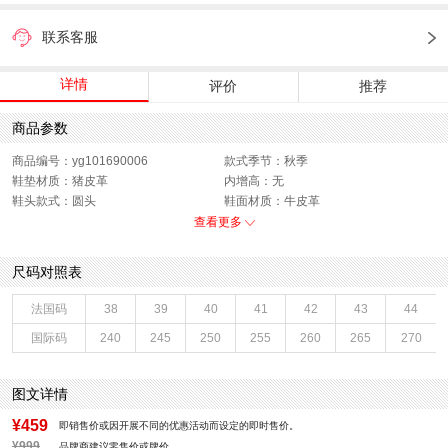
联系客服
详情
评价
推荐
商品参数
商品编号：yg101690006
款式季节：秋季
鞋垫材质：猪皮革
内增高：无
鞋头款式：圆头
鞋面材质：牛皮革
鞋面图案：纯色
制鞋工艺：胶贴皮鞋
查看更多
跟高数值：3CM
鞋跟形状：厚底
40码鞋宽参考(男)：11CM
性别：男子
尺码对照表
皮质特征：头层皮
上市时间：2026年秋季
鞋帮：低帮
鞋底材质：橡胶底
法国码
38
39
40
41
42
43
44
里料材质：猪皮革
40码鞋长参考(男)：29.5CM
国际码
240
245
250
255
260
265
270
色系：黑色
鞋类流行款式：休闲皮鞋
流行元素：纯色
风格：商务
闭合方式：系带
图文详情
¥459
即销售价或因开展不同的优惠活动而设定的即时售价。
¥999
品牌商建议零售价或牌价。