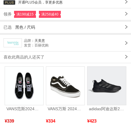
开通PLUS会员，享更多优惠
领券
满198减15
满258减40
已选
黑色 /
尺码
品牌：
天美意
发货：百丽优购
喜欢此商品的人还买了
VANS范斯2024中性SK8-HiCL帆布鞋/硫化鞋VN000D5IB8C
VANS万斯 2024年新款中性OldSkool帆布鞋/硫化鞋VN000D3HY28（延续款）
adidas阿迪达斯2025中性edge gamedaySPW FTW-跑步GW2499
¥339
¥334
¥423