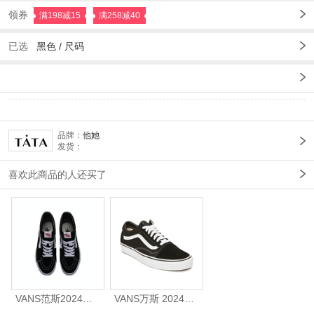
领券
满198减15
满258减40
已选
黑色 /
尺码
品牌：
他她
发货：
喜欢此商品的人还买了
VANS范斯2024中性SK8-HiCL帆布鞋/硫化鞋VN000D5IB8C
VANS万斯 2024年新款中性OldSkool帆布鞋/硫化鞋VN000D3HY28（延续款）