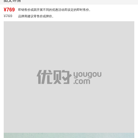
图文详情
里料材质：织物面料
防水台高度：无
风格：休闲
¥769
即销售价或因开展不同的优惠活动而设定的即时售价。
¥769
品牌商建议零售价或牌价。