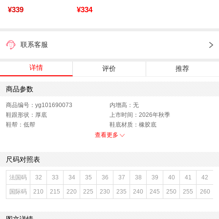
¥339
¥334
联系客服
详情
评价
推荐
商品参数
商品编号：yg101690073
内增高：无
鞋跟形状：厚底
上市时间：2026年秋季
鞋帮：低帮
鞋底材质：橡胶底
参考鞋宽(女)：10CM
色系：黑色
查看更多
鞋类流行款式：板鞋
流行元素：纯色
闭合方式：系带
前掌高度：2CM
尺码对照表
款式季节：秋季
配跟：无
鞋垫材质：织物面料
鞋头款式：圆头
法国码
32
33
34
35
36
37
38
39
40
41
42
鞋面材质：纺织品
鞋面图案：纯色
国际码
210
215
220
225
230
235
240
245
250
255
260
参考鞋长(女)：25CM
适用人群：女子
制鞋工艺：胶贴皮鞋
跟高数值：4CM
性别：女子
皮质特征：软面皮