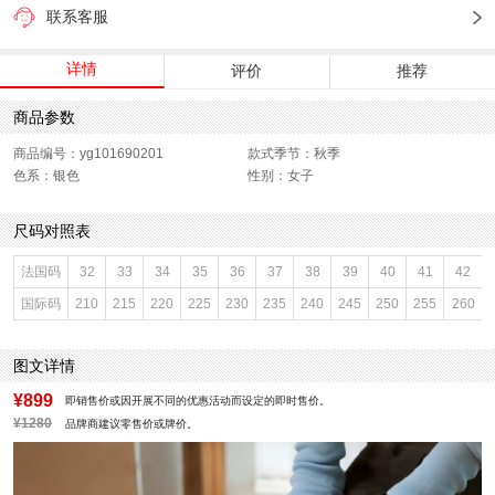
联系客服
详情
评价
推荐
商品参数
商品编号：yg101690201
款式季节：秋季
色系：银色
性别：女子
尺码对照表
法国码
32
33
34
35
36
37
38
39
40
41
42
国际码
210
215
220
225
230
235
240
245
250
255
260
图文详情
¥899
即销售价或因开展不同的优惠活动而设定的即时售价。
¥1280
品牌商建议零售价或牌价。