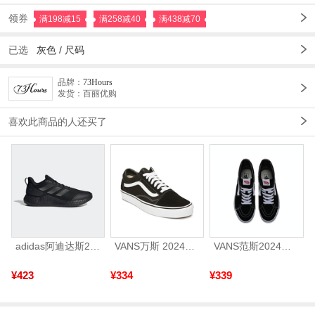
领券
满198减15
满258减40
满438减70
已选
灰色 /
尺码
品牌：
73Hours
发货：百丽优购
喜欢此商品的人还买了
adidas阿迪达斯2025中性edge gamedaySPW FTW-跑步GW2499
VANS万斯 2024年新款中性OldSkool帆布鞋/硫化鞋VN000D3HY28（延续款）
VANS范斯2024中性SK8-HiCL帆布鞋/硫化鞋VN000D5IB8C
¥423
¥334
¥339