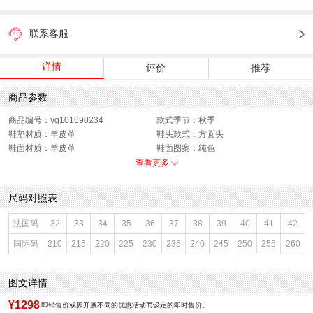
联系客服
详情
评价
推荐
商品参数
商品编号：yg101690234
款式季节：秋季
鞋垫材质：羊皮革
鞋头款式：方圆头
鞋面材质：羊皮革
鞋面图案：纯色
参考鞋长(女)：25CM
适用人群：女子
查看更多
制鞋工艺：缝制鞋
跟高数值：1.5CM
鞋跟形状：粗跟
鞋面内里材质：猪皮革,羊皮革
尺码对照表
性别：女子
皮质特征：羊皮革
上市时间：2026年秋季
鞋底材质：橡胶底
法国码
32
33
34
35
36
37
38
39
40
41
42
参考鞋宽(女)：8CM
里料材质：猪皮革,羊皮革
国际码
210
215
220
225
230
235
240
245
250
255
260
色系：杏色
鞋类流行款式：浅口鞋
流行元素：金属装饰
风格：时尚潮流
闭合方式：套脚
图文详情
¥1298
即销售价或因开展不同的优惠活动而设定的即时售价。