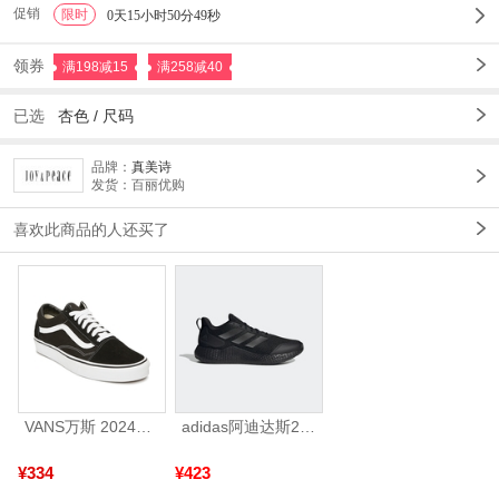
促销
限时
1
0天15小时50分49秒
领券
满198减15
满258减40
已选
杏色
/
尺码
品牌：
真美诗
发货：百丽优购
喜欢此商品的人还买了
VANS万斯 2024年新款中性OldSkool帆布鞋/硫化鞋VN000D3HY28（延续款）
adidas阿迪达斯2025中性edge gamedaySPW FTW-跑步GW2499
¥334
¥423