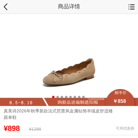
商品详情
￥858
真美诗2026年秋季新款法式芭蕾风金属钻饰羊绒皮舒适矮
跟单鞋
¥898
可用优惠券
¥1298