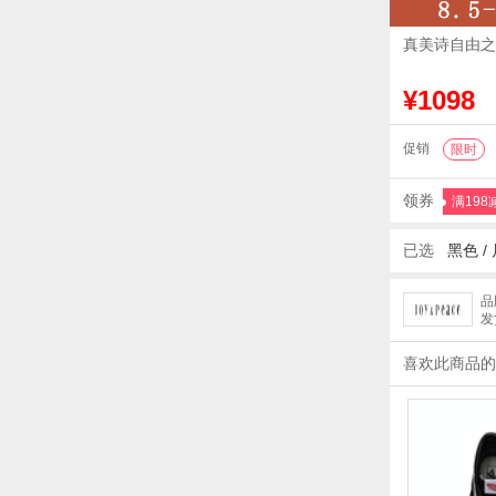
真美诗自由之丘
¥1098
促销
限时
领券
满198
已选
黑色 /
品
发
喜欢此商品的