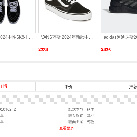
VANS范斯2024中性SK8-HiCL帆布鞋/硫化鞋VN000D5IB8C
VANS万斯 2024年新款中性OldSkool帆布鞋/硫化鞋VN000D3HY28（延续款）
¥334
¥436
服
详情
评价
推
1690242
款式季节：秋季
革
鞋头款式：其他
革
鞋面图案：纯色
22CM
适用人群：女子
查看更多
M
鞋跟形状：厚底