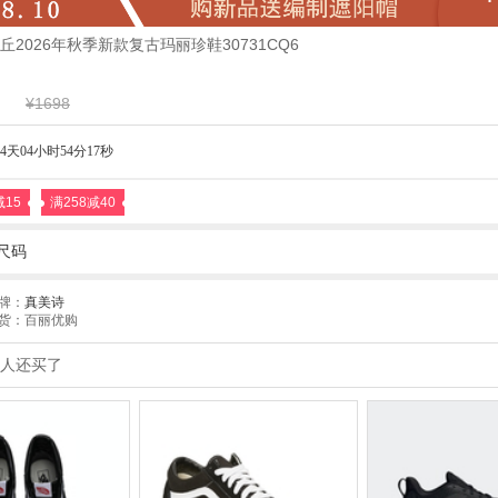
2026年秋季新款复古玛丽珍鞋30731CQ6
¥1698
4天04小时54分15秒
减15
满258减40
尺码
牌：
真美诗
货：百丽优购
人还买了