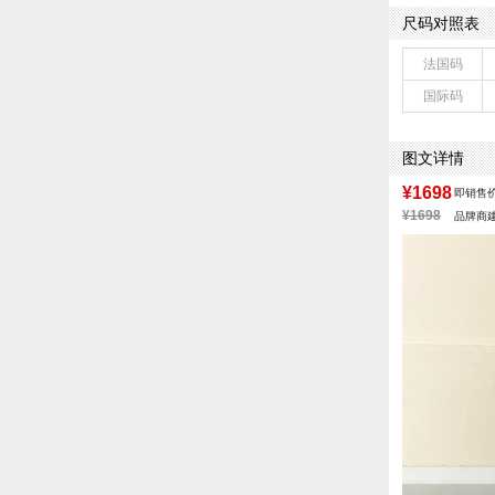
鞋面内里材质：
尺码对照表
皮质特征：牛皮
鞋底材质：橡胶
法国码
里料材质：牛皮
国际码
鞋类流行款式：
风格：休闲
图文详情
¥1698
即销售
¥1698
品牌商