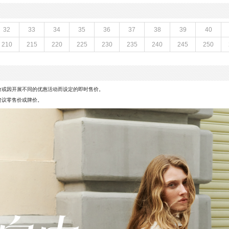
牛皮革
性别：女子
革
上市时间：2026年秋季
参考鞋宽(女)：8CM
32
33
34
35
36
37
38
39
40
革
色系：黑色
210
215
220
225
230
235
240
245
250
玛丽珍鞋
流行元素：金属扣
闭合方式：一字式扣带
价或因开展不同的优惠活动而设定的即时售价。
建议零售价或牌价。