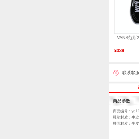
¥339
联系客
商品参数
商品编号：yg10
鞋垫材质：牛皮
鞋面材质：牛皮
参考鞋长(女)：
跟高数值：2C