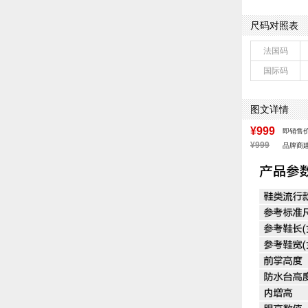
流行元素：纯色
前掌高度：无
尺码对照表
配跟：无
鞋头款式：圆头
法国码
鞋面图案：纯色
国际码
制鞋工艺：胶贴
性别：女子
里料材质：猪皮
图文详情
风格：OL通勤
¥999
即销售
¥999
品牌商