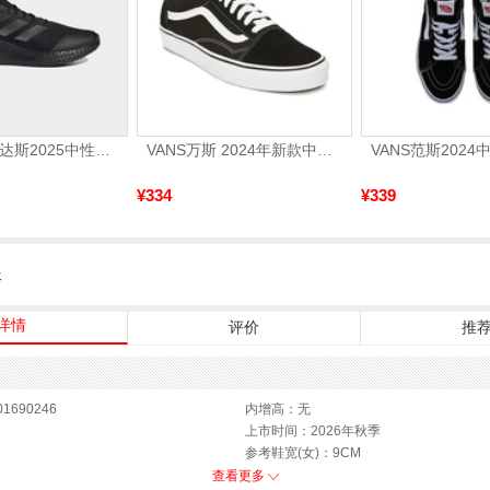
adidas阿迪达斯2025中性edge gamedaySPW FTW-跑步GW2499
VANS万斯 2024年新款中性OldSkool帆布鞋/硫化鞋VN000D3HY28（延续款）
¥334
¥339
服
详情
评价
推
1690246
内增高：无
上市时间：2026年秋季
参考鞋宽(女)：9CM
鞋类流行款式：乐福鞋
查看更多