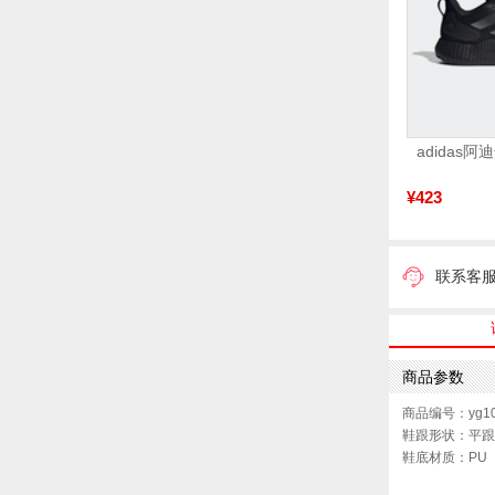
¥423
联系客
商品参数
商品编号：yg10
鞋跟形状：平跟
鞋底材质：PU
色系：黑色