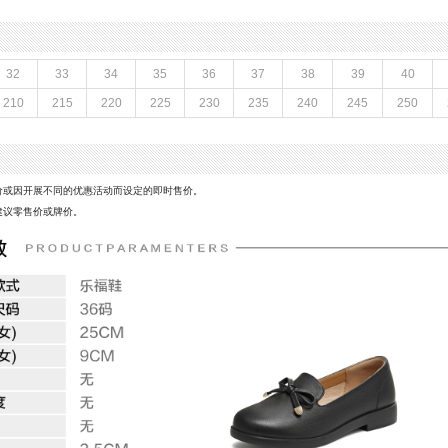
闭合方式：套脚
款式季节：秋季
鞋垫材质：猪皮革
鞋面材质：牛皮革
32
33
34
35
36
37
38
39
40
参考鞋长(女)：25CM
210
215
220
225
230
235
240
245
250
皮鞋
跟高数值：2.5CM
皮质特征：头层皮
革,织物
防水台高度：无
价或因开展不同的优惠活动而设定的即时售价。
建议零售价或牌价。