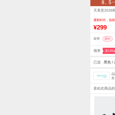
天美意202
通勤时尚，低跟
¥299
促销
限时
领券
满198
已选
黑色
/
品
发
喜欢此商品的