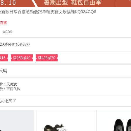
6秋新款日常百搭通勤低跟单鞋皮鞋女乐福鞋KQ034CQ6
百搭
¥999
2天04小时10分31秒
减15
满258减40
满438减70
尺码
牌：
天美意
货：百丽优购
人还买了