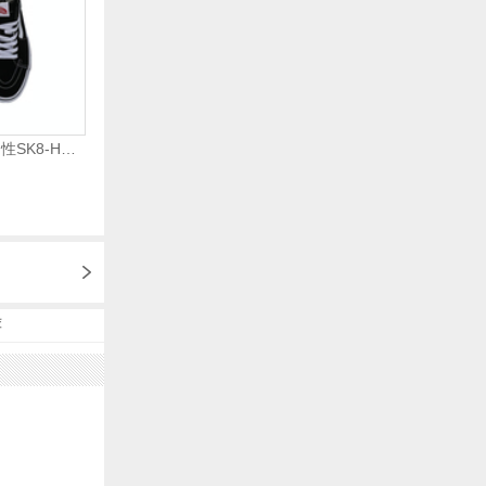
VANS范斯2024中性SK8-HiCL帆布鞋/硫化鞋VN000D5IB8C
荐