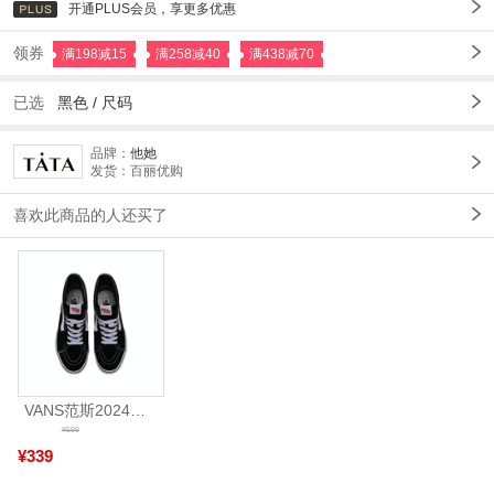
开通PLUS会员，享更多优惠
领券
满198减15
满258减40
满438减70
已选
黑色
/
尺码
品牌：
他她
发货：百丽优购
喜欢此商品的人还买了
VANS范斯2024中性SK8-HiCL帆布鞋/硫化鞋VN000D5IB8C
¥599
¥339