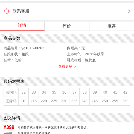
联系客服
详情
评价
推荐
商品参数
商品编号：yg101690263
内增高：无
鞋跟形状：粗跟
上市时间：2026年秋季
鞋帮：低帮
鞋底材质：橡胶底
参考鞋宽(女)：7.5CM
适用对象：青年（18-40周岁）
查看更多
色系：黑色
鞋类流行款式：浅口鞋
流行元素：暗纹
适用季节：秋
尺码对照表
闭合方式：套脚
前掌高度：无
款式季节：秋季
配跟：有
法国码
32
33
34
35
36
37
38
39
40
41
42
鞋垫材质：猪皮革
适用场景：约会
国际码
210
215
220
225
230
235
240
245
250
255
260
鞋头款式：圆头
鞋面材质：牛皮革
鞋面图案：印花
参考鞋长(女)：23.5CM
适用人群：女子
制鞋工艺：胶贴皮鞋
图文详情
跟高数值：4.5CM
性别：女子
适用性别：女士
皮质特征：软面皮
¥399
即销售价或因开展不同的优惠活动而设定的即时售价。
功能：无特殊功能
里料材质：猪皮革,织物面料
¥939
品牌商建议零售价或牌价。