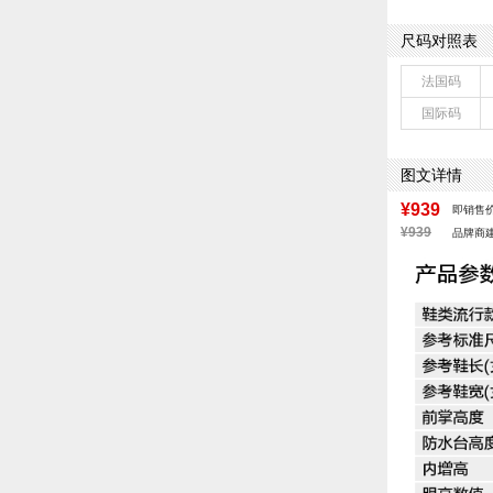
流行元素：素面
前掌高度：1C
尺码对照表
配跟：有
鞋头款式：圆头
法国码
鞋面图案：纯色
国际码
适用人群：女子
跟高数值：1.5
皮质特征：软面
图文详情
防水台高度：无
¥939
即销售
¥939
品牌商