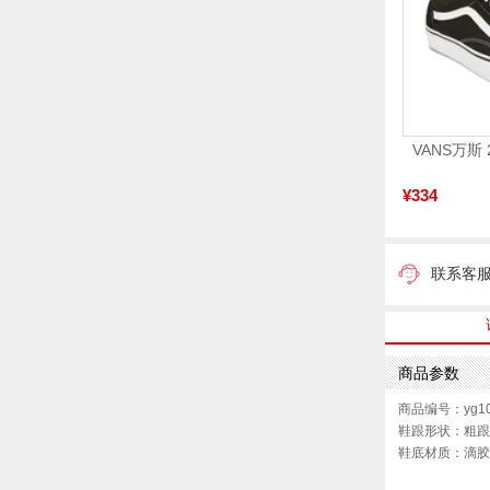
¥334
联系客
商品参数
商品编号：yg10
鞋跟形状：粗跟
鞋底材质：滴胶
色系：棕色