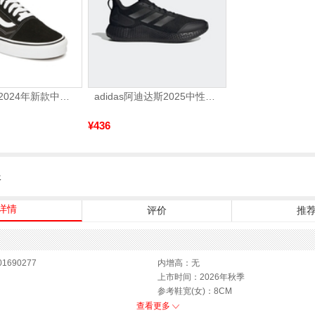
VANS万斯 2024年新款中性OldSkool帆布鞋/硫化鞋VN000D3HY28（延续款）
adidas阿迪达斯2025中性edge gamedaySPW FTW-跑步GW2499
¥436
服
详情
评价
推
1690277
内增高：无
上市时间：2026年秋季
参考鞋宽(女)：8CM
鞋类流行款式：玛丽珍鞋
查看更多