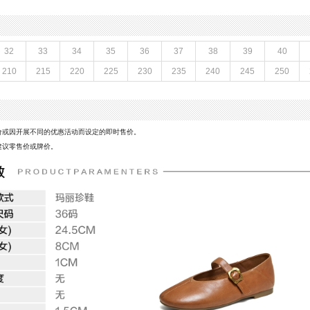
闭合方式：魔术贴
M
款式季节：秋季
鞋垫材质：人造革
鞋面材质：羊皮革
32
33
34
35
36
37
38
39
40
参考鞋长(女)：24.5CM
210
215
220
225
230
235
240
245
250
制鞋工艺：胶贴皮鞋
CM
性别：女子
皮
里料材质：织物面料,猪皮革
风格：复古
价或因开展不同的优惠活动而设定的即时售价。
建议零售价或牌价。