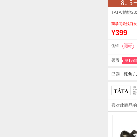
TATA/他她
商场同款浅口女
¥399
促销
限时
领券
满198
已选
棕色 /
品
发
喜欢此商品的