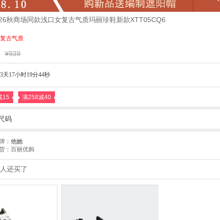
2026秋商场同款浅口女复古气质玛丽珍鞋新款XTT05CQ6
复古气质
¥939
3天17小时19分43秒
减15
满258减40
尺码
牌：
他她
货：百丽优购
人还买了