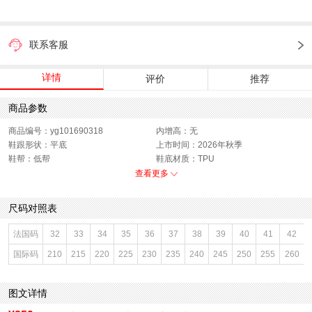
联系客服
详情
评价
推荐
商品参数
商品编号：yg101690318
内增高：无
鞋跟形状：平底
上市时间：2026年秋季
鞋帮：低帮
鞋底材质：TPU
参考鞋宽(女)：11.5CM
色系：灰色
查看更多
鞋类流行款式：休闲鞋
流行元素：拼接
闭合方式：系带
前掌高度：无
尺码对照表
款式季节：秋季
配跟：无
鞋垫材质：纺织品
鞋头款式：圆头
法国码
32
33
34
35
36
37
38
39
40
41
42
鞋面材质：纺织品,人造革
鞋面图案：纯色
国际码
210
215
220
225
230
235
240
245
250
255
260
参考鞋长(女)：27CM
适用人群：女子
制鞋工艺：胶贴皮鞋
跟高数值：5CM
性别：女子
皮质特征：人造革
图文详情
里料材质：纺织品
风格：休闲