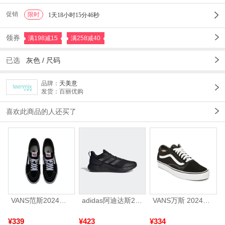
促销
限时
1
1天18小时15分44秒
领券
满198减15
满258减40
已选
灰色
/
尺码
品牌：
天美意
发货：百丽优购
喜欢此商品的人还买了
VANS范斯2024中性SK8-HiCL帆布鞋/硫化鞋VN000D5IB8C
adidas阿迪达斯2025中性edge gamedaySPW FTW-跑步GW2499
VANS万斯 2024年新款中性OldSkool帆布鞋/硫化鞋VN000D3HY28（延续款）
¥339
¥423
¥334