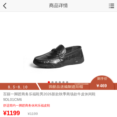
商品详情
￥469
百丽一脚蹬商务乐福鞋男2026新款秋季商场款牛皮休闲鞋
9DL01CM6
舒适简约一脚蹬商务休闲乐福皮鞋
¥1199
¥1199