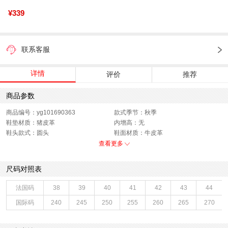
¥339
联系客服
详情
评价
推荐
商品参数
商品编号：yg101690363
款式季节：秋季
鞋垫材质：猪皮革
内增高：无
鞋头款式：圆头
鞋面材质：牛皮革
鞋面图案：纯色
制鞋工艺：车线胶粘
查看更多
跟高数值：2.5CM
鞋跟形状：厚底
40码鞋宽参考(男)：10.5CM
性别：男子
尺码对照表
上市时间：2026年秋季
鞋帮：低帮
鞋底材质：橡胶底
里料材质：猪皮革,织物
法国码
38
39
40
41
42
43
44
40码鞋长参考(男)：28CM
色系：黑色
国际码
240
245
250
255
260
265
270
鞋类流行款式：乐福鞋
流行元素：素面
风格：休闲
闭合方式：套脚