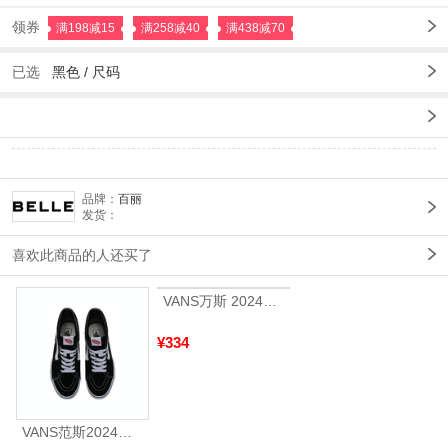
领券
满198减15
满258减40
满438减70
已选
黑色 /
尺码
品牌：
百丽
发货：
喜欢此商品的人还买了
VANS万斯 2024年新款中性OldSkool帆布鞋/硫化鞋VN000D3HY28（延续款）
¥334
VANS范斯2024中性SK8-HiCL帆布鞋/硫化鞋VN000D5IB8C