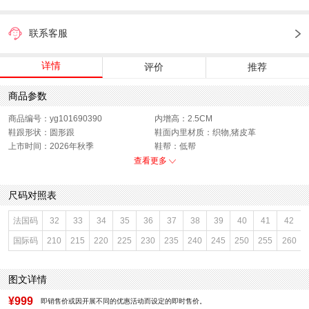
联系客服
详情
评价
推荐
商品参数
商品编号：yg101690390
内增高：2.5CM
鞋跟形状：圆形跟
鞋面内里材质：织物,猪皮革
上市时间：2026年秋季
鞋帮：低帮
鞋底材质：橡胶底
参考鞋宽(女)：8CM
查看更多
适用对象：青年（18-40周岁）
色系：棕色
鞋类流行款式：玛丽珍鞋
流行元素：纯色
尺码对照表
适用季节：秋
闭合方式：套脚
前掌高度：无
款式季节：秋季
法国码
32
33
34
35
36
37
38
39
40
41
42
配跟：无
鞋垫材质：猪皮革
国际码
210
215
220
225
230
235
240
245
250
255
260
适用场景：约会
鞋头款式：方头
鞋面材质：织物,羊皮革
鞋面图案：纯色
参考鞋长(女)：24.5CM
适用人群：通用
图文详情
制鞋工艺：车线胶粘
跟高数值：0.5CM
性别：女子
适用性别：女士
¥999
即销售价或因开展不同的优惠活动而设定的即时售价。