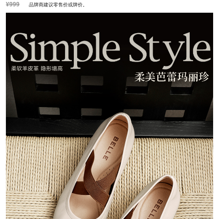
皮质特征：羊皮革
功能：无特殊功能
¥999
品牌商建议零售价或牌价。
里料材质：织物,猪皮革
防水台高度：无
风格：复古