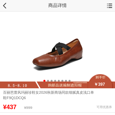
商品详情
￥397
百丽芭蕾风玛丽珍鞋女2026秋新商场同款细腻真皮浅口单
鞋F9Q1DCQ6
¥437
可用优惠券
¥999