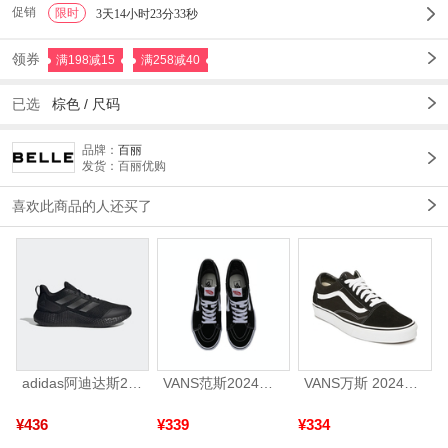
促销
限时
1
3天14小时23分32秒
领券
满198减15
满258减40
已选
棕色
/
尺码
品牌：
百丽
发货：百丽优购
喜欢此商品的人还买了
adidas阿迪达斯2025中性edge gamedaySPW FTW-跑步GW2499
VANS范斯2024中性SK8-HiCL帆布鞋/硫化鞋VN000D5IB8C
VANS万斯 2024年新款中性OldSkool帆布鞋/硫化鞋VN000D3HY28（延续款）
¥436
¥339
¥334