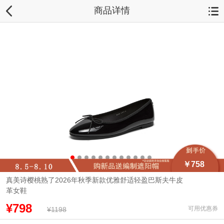
商品详情
￥758
真美诗樱桃熟了2026年秋季新款优雅舒适轻盈巴斯夫牛皮
革女鞋
¥798
可用优惠券
¥1198