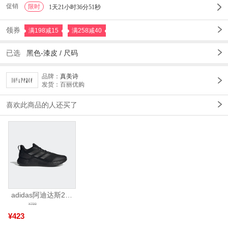
促销
限时
1
1天21小时36分48秒
领券
满198减15
满258减40
已选
黑色-漆皮 /
尺码
品牌：
真美诗
发货：百丽优购
喜欢此商品的人还买了
adidas阿迪达斯2025中性edge gamedaySPW FTW-跑步GW2499
¥799
¥423