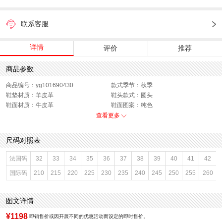
联系客服
详情
评价
推荐
商品参数
商品编号：yg101690430
款式季节：秋季
鞋垫材质：羊皮革
鞋头款式：圆头
鞋面材质：牛皮革
鞋面图案：纯色
参考鞋长(女)：25CM
适用人群：女子
查看更多
跟高数值：1CM
鞋跟形状：平跟
鞋面内里材质：织物
性别：女子
尺码对照表
皮质特征：牛皮革
上市时间：2026年秋季
鞋底材质：橡胶
参考鞋宽(女)：8CM
法国码
32
33
34
35
36
37
38
39
40
41
42
里料材质：织物
色系：黑色
国际码
210
215
220
225
230
235
240
245
250
255
260
鞋类流行款式：浅口鞋
流行元素：纯色
风格：休闲
闭合方式：套脚
图文详情
¥1198
即销售价或因开展不同的优惠活动而设定的即时售价。