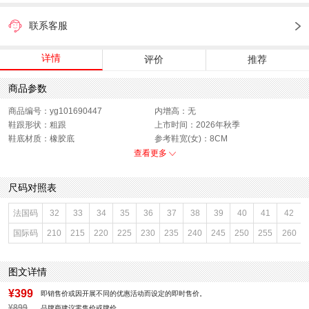
联系客服
详情
评价
推荐
商品参数
商品编号：yg101690447
内增高：无
鞋跟形状：粗跟
上市时间：2026年秋季
鞋底材质：橡胶底
参考鞋宽(女)：8CM
色系：咖啡色
鞋类流行款式：玛丽珍鞋
查看更多
流行元素：复古
适用季节：秋
闭合方式：套脚
前掌高度：2CM
尺码对照表
款式季节：秋季
配跟：有
鞋垫材质：猪皮革
适用场景：约会
法国码
32
33
34
35
36
37
38
39
40
41
42
鞋头款式：圆头
鞋面材质：人造革,羊皮革
国际码
210
215
220
225
230
235
240
245
250
255
260
鞋面图案：纯色
参考鞋长(女)：25CM
适用人群：女子
制鞋工艺：胶贴皮鞋
跟高数值：1.5CM
性别：女子
图文详情
适用性别：女士
皮质特征：软面皮
功能：其他
里料材质：人造革,织物面料,猪皮革
¥399
即销售价或因开展不同的优惠活动而设定的即时售价。
防水台高度：无
风格：OL通勤,复古
¥899
品牌商建议零售价或牌价。