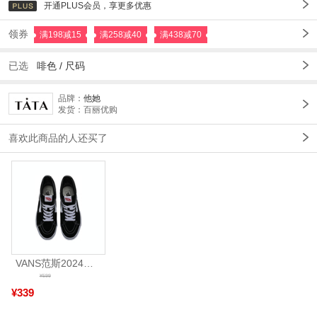
开通PLUS会员，享更多优惠
领券
满198减15
满258减40
满438减70
已选
啡色 /
尺码
品牌：
他她
发货：百丽优购
喜欢此商品的人还买了
VANS范斯2024中性SK8-HiCL帆布鞋/硫化鞋VN000D5IB8C
¥599
¥339