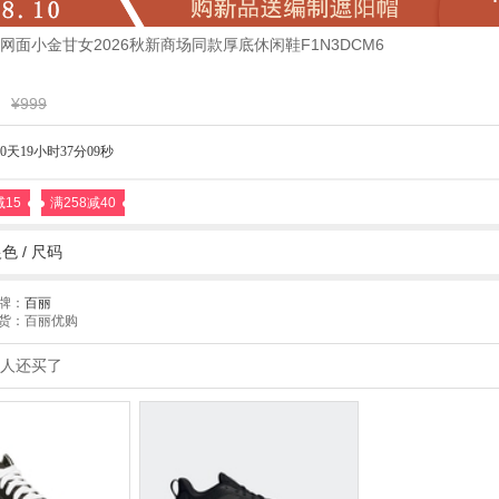
网面小金甘女2026秋新商场同款厚底休闲鞋F1N3DCM6
¥999
0天19小时37分08秒
减15
满258减40
色 /
尺码
牌：
百丽
货：百丽优购
人还买了