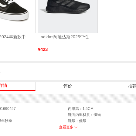
VANS万斯 2024年新款中性OldSkool帆布鞋/硫化鞋VN000D3HY28（延续款）
adidas阿迪达斯2025中性edge gamedaySPW FTW-跑步GW2499
¥423
服
详情
评价
推
1690457
内增高：1.5CM
鞋面内里材质：织物
6年秋季
鞋帮：低帮
底
参考鞋宽(女)：11CM
查看更多
鞋类流行款式：休闲鞋