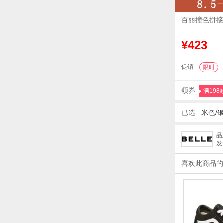
百丽撞色拼接
¥423
促销
限时
领券
满198
已选
米色/银
品
发
喜欢此商品的