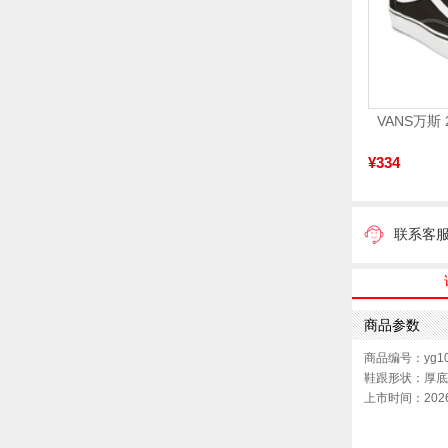
¥334
联系客
商品参数
商品编号：yg10
鞋跟形状：厚底
上市时间：202
鞋底材质：橡胶
色系：米色