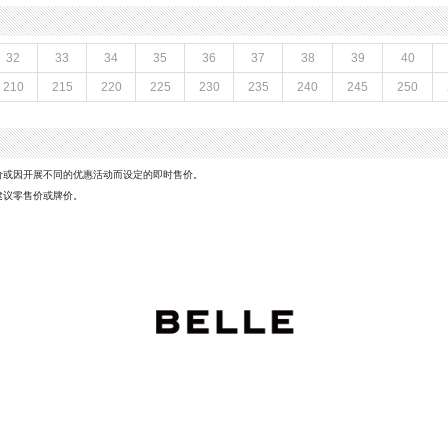
闭合方式：系带
款式季节：秋季
鞋垫材质：织物
32
33
34
35
36
37
38
39
40
鞋面材质：织物,复合材料
210
215
220
225
230
235
240
245
250
参考鞋长(女)：27CM
制鞋工艺：车线胶粘
M
性别：女子
革
里料材质：织物
风格：休闲
价或因开展不同的优惠活动而设定的即时售价。
建议零售价或牌价。