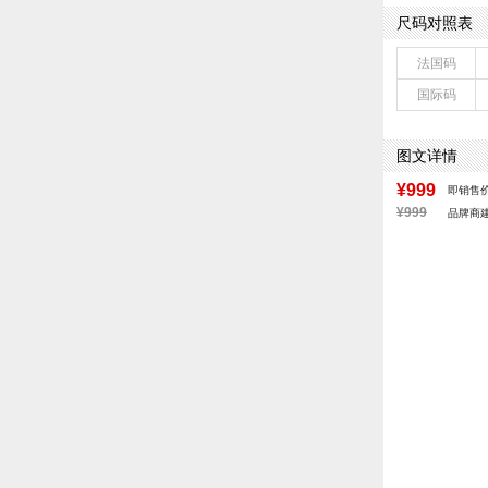
流行元素：撞色
尺码对照表
前掌高度：无
配跟：无
法国码
鞋头款式：圆头
国际码
鞋面图案：拼色
适用人群：通用
跟高数值：5C
图文详情
皮质特征：合成
防水台高度：无
¥999
即销售
¥999
品牌商