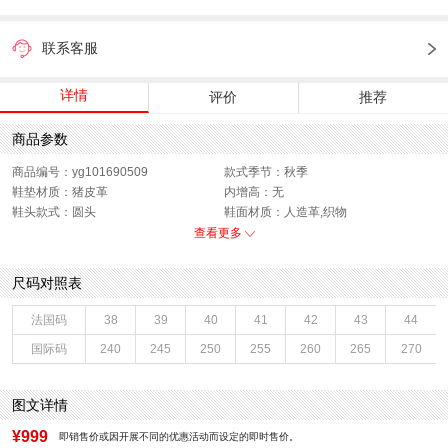
联系客服
详情
评价
推荐
商品参数
商品编号：yg101690509
款式季节：秋季
鞋垫材质：猪皮革
内增高：无
鞋头款式：圆头
鞋面材质：人造革,织物
鞋面图案：纯色
制鞋工艺：胶贴皮鞋
查看更多
跟高数值：3CM
鞋跟形状：厚底
40码鞋宽参考(男)：10CM
性别：男子
尺码对照表
皮质特征：织物
上市时间：2026年秋季
鞋帮：低帮
鞋底材质：发泡底
法国码
38
39
40
41
42
43
44
里料材质：织物面料
40码鞋长参考(男)：29CM
国际码
240
245
250
255
260
265
270
色系：黑色
鞋类流行款式：休闲鞋
流行元素：纯色
风格：休闲
闭合方式：系带
图文详情
¥999
即销售价或因开展不同的优惠活动而设定的即时售价。