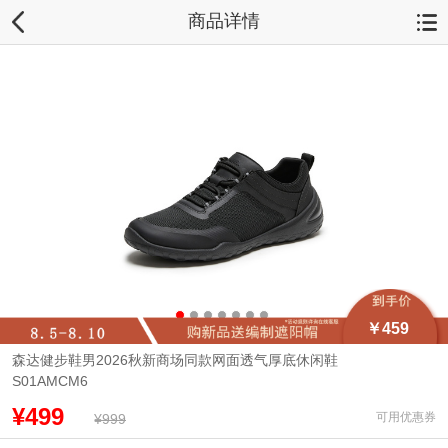
商品详情
￥459
森达健步鞋男2026秋新商场同款网面透气厚底休闲鞋
S01AMCM6
¥499
可用优惠券
¥999