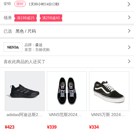
促销
限时
1
1天00小时14分10秒
领券
满198减15
满258减40
已选
黑色 /
尺码
品牌：
森达
发货：百丽优购
喜欢此商品的人还买了
adidas阿迪达斯2025中性edge gamedaySPW FTW-跑步GW2499
VANS范斯2024中性SK8-HiCL帆布鞋/硫化鞋VN000D5IB8C
VANS万斯 2024年新款中性OldSkool帆布鞋/硫化鞋VN000D3HY28（延续款）
¥423
¥339
¥334