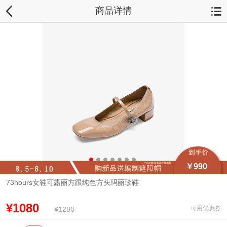
商品详情
￥990
73hours女鞋可露丽方跟纯色方头玛丽珍鞋
¥1080
可用优惠券
¥1280