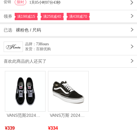
促销
限时
1
1天05小时07分40秒
领券
满198减15
满258减40
满438减70
已选
裸粉色 /
尺码
品牌：
73Hours
发货：百丽优购
喜欢此商品的人还买了
VANS范斯2024中性SK8-HiCL帆布鞋/硫化鞋VN000D5IB8C
VANS万斯 2024年新款中性OldSkool帆布鞋/硫化鞋VN000D3HY28（延续款）
¥339
¥334