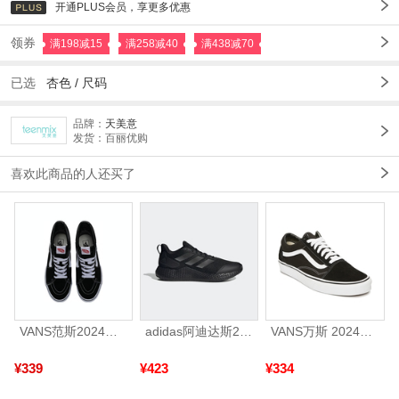
开通PLUS会员，享更多优惠
领券
满198减15
满258减40
满438减70
已选
杏色 /
尺码
品牌：
天美意
发货：百丽优购
喜欢此商品的人还买了
VANS范斯2024中性SK8-HiCL帆布鞋/硫化鞋VN000D5IB8C
adidas阿迪达斯2025中性edge gamedaySPW FTW-跑步GW2499
VANS万斯 2024年新款中性OldSkool帆布鞋/硫化鞋VN000D3HY28（延续款）
¥339
¥423
¥334