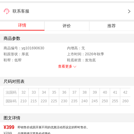
联系客服
详情
评价
推荐
商品参数
商品编号：yg101690630
内增高：无
鞋跟形状：厚底
上市时间：2026年秋季
鞋帮：低帮
鞋底材质：发泡底
参考鞋宽(女)：10.5CM
色系：杏色
查看更多
鞋类流行款式：休闲鞋
流行元素：拼接
闭合方式：系带
前掌高度：无
尺码对照表
款式季节：秋季
配跟：无
鞋垫材质：猪皮革
鞋头款式：圆头
法国码
32
33
34
35
36
37
38
39
40
41
42
鞋面材质：复合材料
鞋面图案：纯色
国际码
210
215
220
225
230
235
240
245
250
255
260
参考鞋长(女)：26CM
适用人群：女子
制鞋工艺：胶贴皮鞋
跟高数值：5CM
性别：女子
皮质特征：合成革
图文详情
里料材质：织物
风格：休闲
¥399
即销售价或因开展不同的优惠活动而设定的即时售价。
¥799
品牌商建议零售价或牌价。