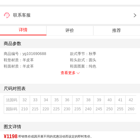
联系客服
详情
评价
推荐
商品参数
商品编号：yg101690688
款式季节：秋季
鞋垫材质：羊皮革
鞋头款式：圆头
鞋面材质：羊皮革
鞋面图案：纯色
参考鞋长(女)：25CM
适用人群：女子
查看更多
跟高数值：1CM
鞋跟形状：平跟
鞋面内里材质：织物
性别：女子
尺码对照表
皮质特征：羊皮革
上市时间：2026年秋季
鞋底材质：橡胶
参考鞋宽(女)：8CM
法国码
32
33
34
35
36
37
38
39
40
41
42
里料材质：织物
色系：黑色
国际码
210
215
220
225
230
235
240
245
250
255
260
鞋类流行款式：浅口鞋
流行元素：纯色
风格：休闲
闭合方式：套脚
图文详情
¥1198
即销售价或因开展不同的优惠活动而设定的即时售价。