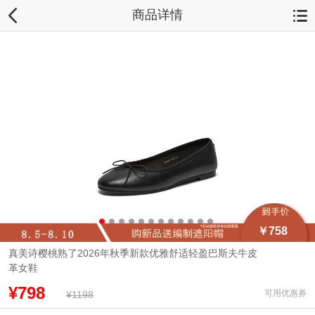
商品详情
￥758
真美诗樱桃熟了2026年秋季新款优雅舒适轻盈巴斯夫牛皮
革女鞋
¥798
可用优惠券
¥1198