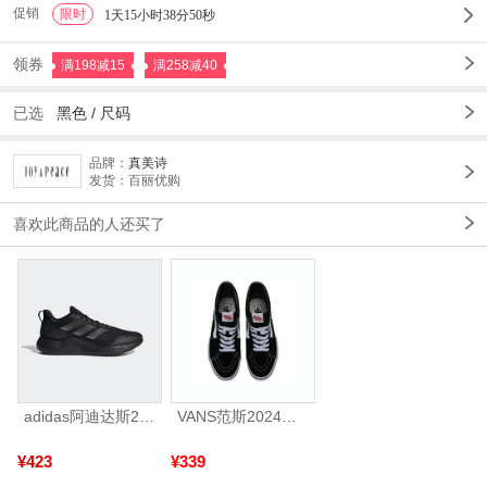
促销
限时
1
1天15小时38分47秒
领券
满198减15
满258减40
已选
黑色
/
尺码
品牌：
真美诗
发货：百丽优购
喜欢此商品的人还买了
adidas阿迪达斯2025中性edge gamedaySPW FTW-跑步GW2499
VANS范斯2024中性SK8-HiCL帆布鞋/硫化鞋VN000D5IB8C
¥423
¥339