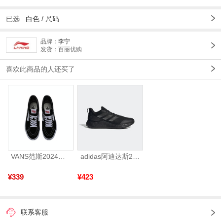
已选
白色 /
尺码
品牌：
李宁
发货：百丽优购
喜欢此商品的人还买了
VANS范斯2024中性SK8-HiCL帆布鞋/硫化鞋VN000D5IB8C
adidas阿迪达斯2025中性edge gamedaySPW FTW-跑步GW2499
¥339
¥423
联系客服