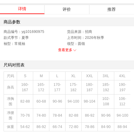
详情
评价
推荐
商品参数
商品编号：yg101690975
货品来源：招商
款式季节：夏季
上市时间：2026年秋季
袖型：常规袖
领型：圆领
衣门襟：套头
运动款式：短袖T恤
查看更多
版型：标准
性别：男子
尺码对照表
尺码
S
M
L
XL
XXL
3XL
4XL
160-
165-
170-
175-
180-
185-
190-
身高
167
172
177
182
187
192
197
净胸
102-
106-
82-88
60-68
90-96
94-100
98-104
围
108
112
净腰
70-76
74-80
78-84
82-88
86-92
90-96
94-100
围
体重
54-62
86-92
66-74
72-80
78-86
84-90
88-94