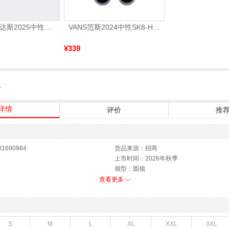
adidas阿迪达斯2025中性edge gamedaySPW FTW-跑步GW2499
VANS范斯2024中性SK8-HiCL帆布鞋/硫化鞋VN000D5IB8C
¥339
服
详情
评价
推
1690984
货品来源：招商
上市时间：2026年秋季
领型：圆领
运动款式：短袖T恤
查看更多
性别：男子
S
M
L
XL
XXL
3XL