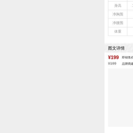
身高
净胸围
净腰围
体重
图文详情
¥199
即销售
¥199
品牌商