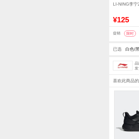
LI-NING李
¥125
促销
限时
已选
白色/
品
发
喜欢此商品的