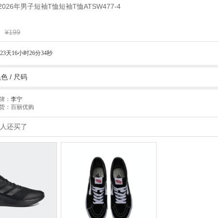
宁2026年男子短袖T恤短袖T恤ATSW477-4
¥199
23天16小时26分33秒
黑色
/
尺码
牌：
李宁
货：百丽优购
人还买了