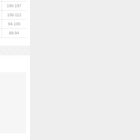
190-197
106-112
94-100
88-94