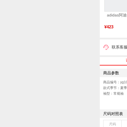
¥423
联系客
商品参数
商品编号：yg10
款式季节：夏季
袖型：常规袖
衣门襟：套头
版型：标准
尺码对照表
尺码