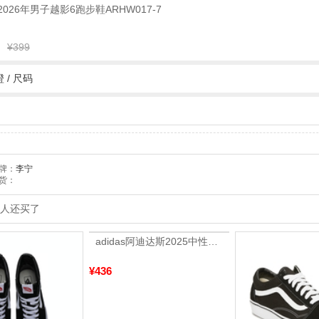
宁2026年男子越影6跑步鞋ARHW017-7
¥399
橙 /
尺码
牌：
李宁
货：
人还买了
adidas阿迪达斯2025中性edge gamedaySPW FTW-跑步GW2499
¥436