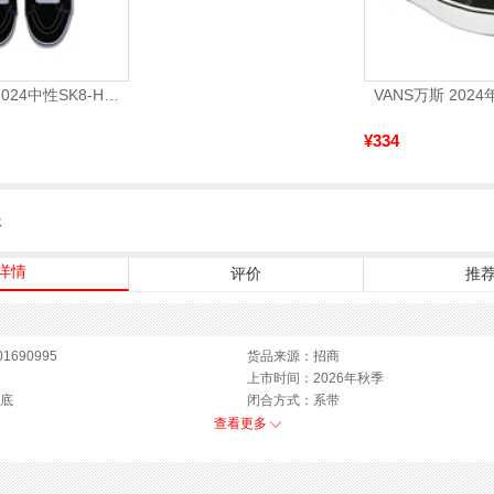
VANS范斯2024中性SK8-HiCL帆布鞋/硫化鞋VN000D5IB8C
¥334
服
详情
评价
推
1690995
货品来源：招商
上市时间：2026年秋季
底
闭合方式：系带
查看更多