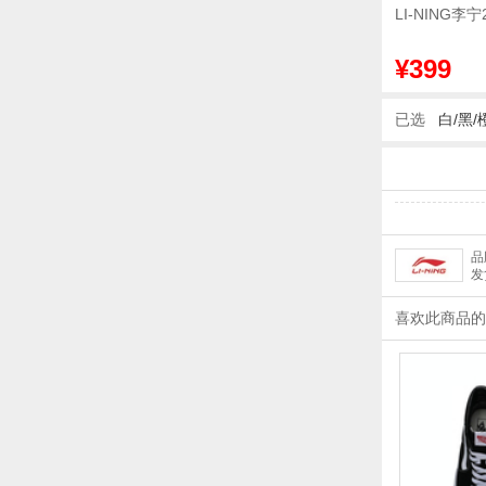
LI-NING李
¥399
已选
白/黑/
品
发
喜欢此商品的