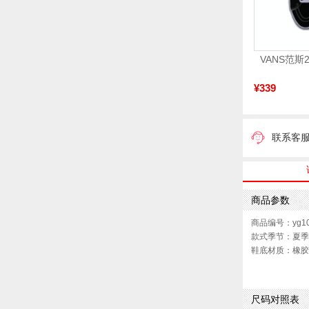
¥339
联系客
商品参数
商品编号：yg10
款式季节：夏季
鞋底材质：橡胶
性别：男子
尺码对照表