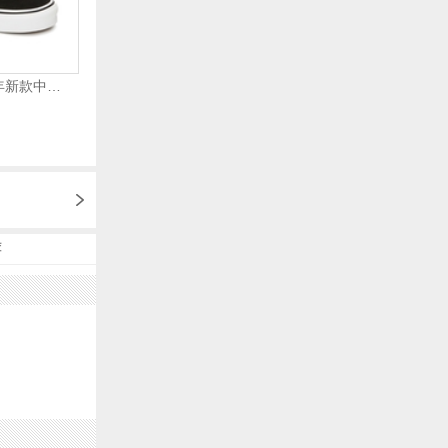
VANS万斯 2024年新款中性OldSkool帆布鞋/硫化鞋VN000D3HY28（延续款）
荐