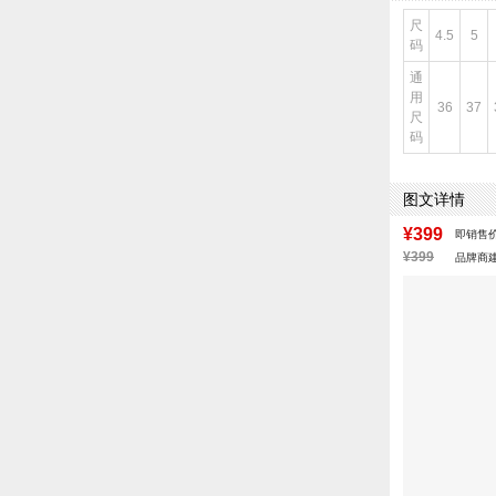
尺
4.5
5
码
通
用
36
37
尺
码
图文详情
¥399
即销售
¥399
品牌商