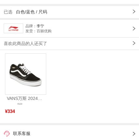
已选
白色/蓝色
/
尺码
品牌：
李宁
发货：百丽优购
喜欢此商品的人还买了
VANS万斯 2024年新款中性OldSkool帆布鞋/硫化鞋VN000D3HY28（延续款）
¥539
¥334
联系客服