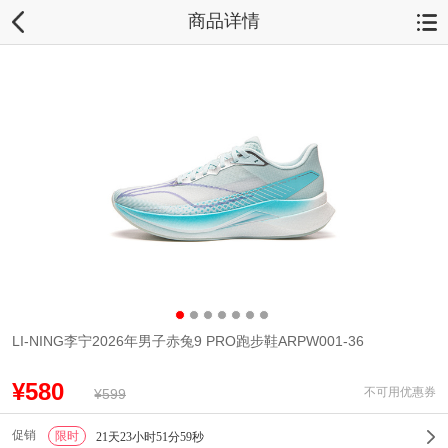
商品详情
LI-NING李宁2026年男子赤兔9 PRO跑步鞋ARPW001-36
¥580
不可用优惠券
¥599
促销
限时
1
21天23小时51分59秒