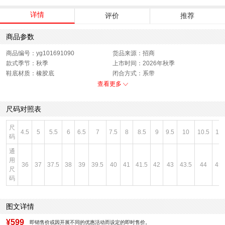
详情
评价
推荐
商品参数
商品编号：yg101691090
货品来源：招商
款式季节：秋季
上市时间：2026年秋季
鞋底材质：橡胶底
闭合方式：系带
性别：男子
查看更多
尺码对照表
尺
4.5
5
5.5
6
6.5
7
7.5
8
8.5
9
9.5
10
10.5
11
码
通
用
36
37
37.5
38
39
39.5
40
41
41.5
42
43
43.5
44
45
尺
码
图文详情
¥599
即销售价或因开展不同的优惠活动而设定的即时售价。