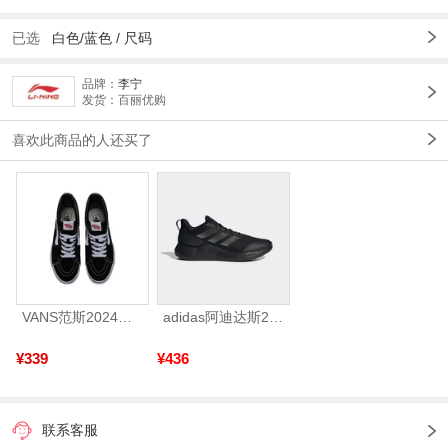
已选
白色/蓝色
/
尺码
品牌：
李宁
发货：百丽优购
喜欢此商品的人还买了
VANS范斯2024中性SK8-HiCL帆布鞋/硫化鞋VN000D5IB8C
adidas阿迪达斯2025中性edge gamedaySPW FTW-跑步GW2499
¥339
¥436
联系客服