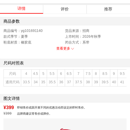
详情
评价
推荐
商品参数
商品编号：yg101691140
货品来源：招商
款式季节：夏季
上市时间：2026年秋季
鞋底材质：橡胶底
闭合方式：系带
性别：女子
查看更多
尺码对照表
尺码
4
4.5
5
5.5
6
6.5
7
7.5
8
8.5
9
9.5
通用尺码
33.5
34
35
35.5
36
37
37.5
38
39
39.5
40
41
图文详情
¥399
即销售价或因开展不同的优惠活动而设定的即时售价。
¥399
品牌商建议零售价或牌价。