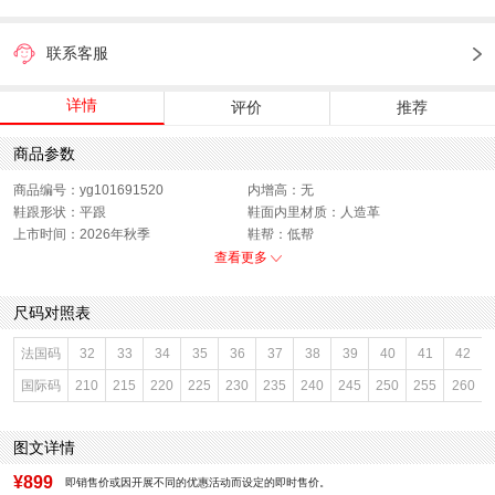
联系客服
详情
评价
推荐
商品参数
商品编号：yg101691520
内增高：无
鞋跟形状：平跟
鞋面内里材质：人造革
上市时间：2026年秋季
鞋帮：低帮
鞋底材质：TPU
参考鞋宽(女)：9.5CM
查看更多
色系：灰色
鞋类流行款式：休闲鞋
流行元素：撞色
闭合方式：系带
尺码对照表
前掌高度：无
款式季节：秋季
配跟：无
鞋垫材质：猪皮革
法国码
32
33
34
35
36
37
38
39
40
41
42
鞋头款式：圆头
鞋面材质：织物,复合材料
国际码
210
215
220
225
230
235
240
245
250
255
260
鞋面图案：拼色
参考鞋长(女)：26CM
适用人群：通用
制鞋工艺：车线胶粘
跟高数值：2.5CM
性别：女子
图文详情
皮质特征：复合材料/织物
里料材质：人造革
防水台高度：无
风格：休闲
¥899
即销售价或因开展不同的优惠活动而设定的即时售价。