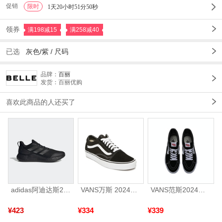
促销
限时
1
1天20小时51分49秒
领券
满198减15
满258减40
已选
灰色/紫 /
尺码
品牌：
百丽
发货：百丽优购
喜欢此商品的人还买了
adidas阿迪达斯2025中性edge gamedaySPW FTW-跑步GW2499
VANS万斯 2024年新款中性OldSkool帆布鞋/硫化鞋VN000D3HY28（延续款）
VANS范斯2024中性SK8-HiCL帆布鞋/硫化鞋VN000D5IB8C
¥423
¥334
¥339