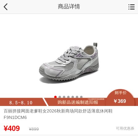
商品详情
￥369
百丽拼接网面老爹鞋女2026秋新商场同款舒适薄底休闲鞋
F9N1DCM6
¥409
可用优惠券
¥899