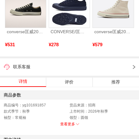
converse匡威2026年男女Chuck Taylor 70S AO帆布鞋162058C
CONVERSE/匡威 2024年新款中性Chuck Taylor CORE低帮系带帆布鞋/硫化鞋1Z635（延续款）
converse匡威2026年男女Chuck Taylor 70S AO帆布鞋162053C
¥531
¥278
¥579
联系客服
详情
评价
推荐
商品参数
商品编号：yg101691857
货品来源：招商
款式季节：秋季
上市时间：2026年秋季
袖型：常规袖
领型：圆领
衣门襟：套头
运动款式：短袖T恤
查看更多
版型：标准
性别：男子