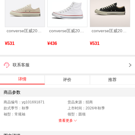
converse匡威2026年男女Chuck Taylor 70S AO帆布鞋162062C
converse匡威2026年男女Chuck Taylor CORE帆布鞋101009
converse匡威2026年男女Chuck Taylor 70S AO帆布鞋162058C
¥531
¥436
¥531
联系客服
详情
评价
推荐
商品参数
商品编号：yg101691871
货品来源：招商
款式季节：秋季
上市时间：2026年秋季
袖型：常规袖
领型：圆领
衣门襟：套头
运动款式：短袖T恤
查看更多
版型：标准
性别：男子