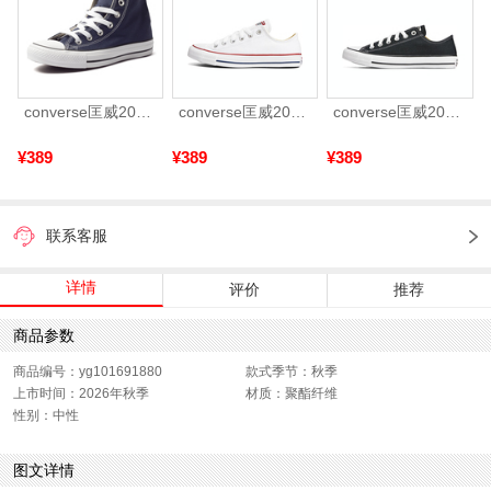
converse匡威2025中性中性-高帮系带-黑Chuck Taylor CORE102307
converse匡威2026年男女Chuck Taylor CORE帆布鞋101000
converse匡威2026年男女Chuck Taylor CORE帆布鞋101001
¥389
¥389
¥389
联系客服
详情
评价
推荐
商品参数
商品编号：yg101691880
款式季节：秋季
上市时间：2026年秋季
材质：聚酯纤维
性别：中性
图文详情