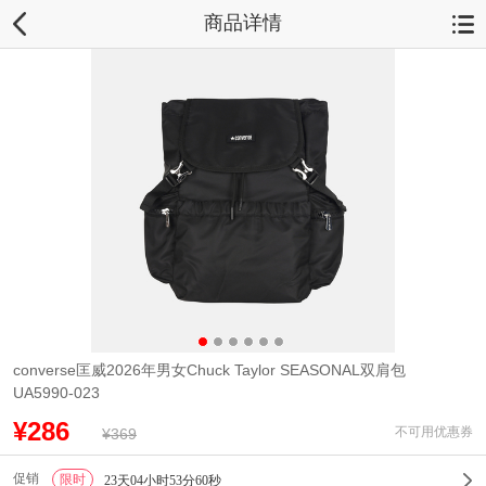
商品详情
converse匡威2026年男女Chuck Taylor SEASONAL双肩包
UA5990-023
¥286
不可用优惠券
¥369
促销
限时
1
23天04小时53分60秒